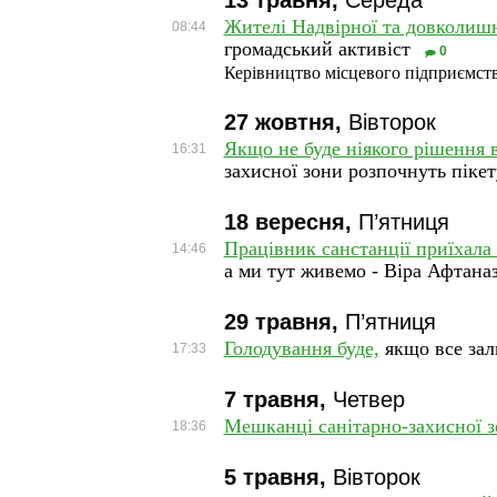
13 травня,
Середа
Жителі Надвірної та довколишн
08:44
громадський активіст
0
Керівництво місцевого підприємств
27 жовтня,
Вівторок
Якщо не буде ніякого рішення 
16:31
захисної зони розпочнуть піке
18 вересня,
П’ятниця
Працівник санстанції приїхала 
14:46
а ми тут живемо - Віра Афтаназ
29 травня,
П’ятниця
Голодування буде,
якщо все зал
17:33
7 травня,
Четвер
Мешканці санітарно-захисної 
18:36
5 травня,
Вівторок