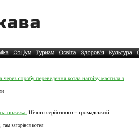
іка
Соціум
Туризм
Освіта
Здоров’я
Культура
 через спробу переведення котла нагріву мастила з
ти
ьна пожежа.
Нічого серйозного – громадський
 там загорівся котел