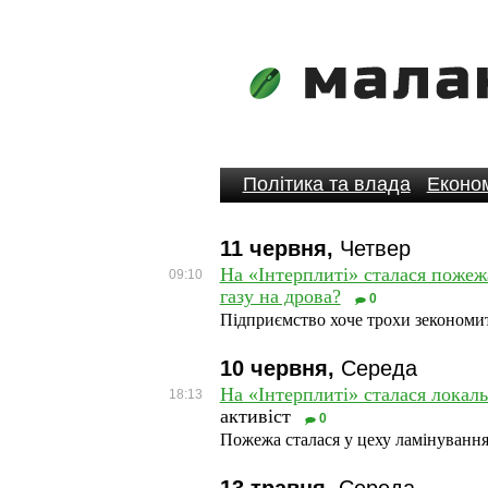
Політика та влада
Економ
11 червня,
Четвер
На «Інтерплиті» сталася пожежа
09:10
газу на дрова?
0
Підприємство хоче трохи зекономи
10 червня,
Середа
На «Інтерплиті» сталася локал
18:13
активіст
0
Пожежа сталася у цеху ламінування,