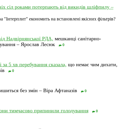
іх сіл роками потерпають від викидів шліфпилу –
а "Інтерплит" економить на встановлені якісних фільтрів?
від Надвірнянської РДА,
мешканці санітарно-
тування – Ярослав Лесюк
0
і за 5 хв перебування сказала,
що немає чим дихати,
ів
0
ишиться без змін – Віра Афтаназів
0
зони тимчасово припинили голодування
0