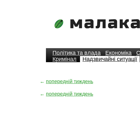
Політика та влада
Економіка
С
Кримінал
Надзвичайні ситуації
←
попередній тиждень
←
попередній тиждень