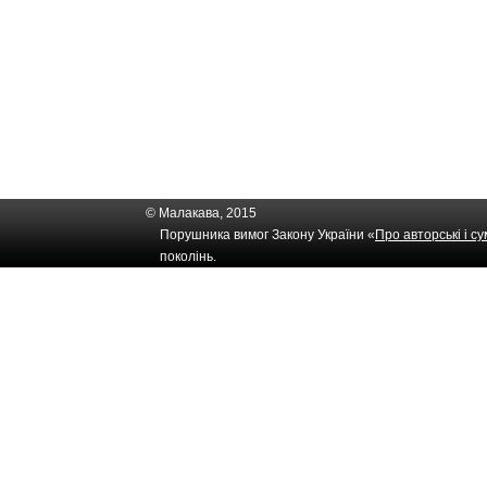
© Малакава, 2015
Порушника вимог Закону України «
Про авторські і с
поколінь.