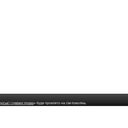
рські і суміжні права
» буде проклято на сім поколінь.