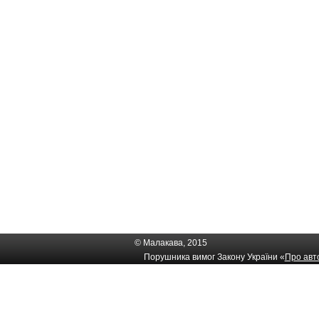
© Малакава, 2015
Порушника вимог Закону України «
Про авто