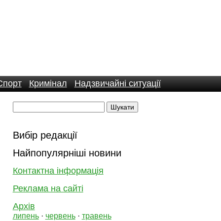
Спорт
Кримінал
Надзвичайні ситуації
Вибір редакції
Найпопулярніші новини
Контактна інформація
Реклама на сайті
Архів
липень
·
червень
·
травень