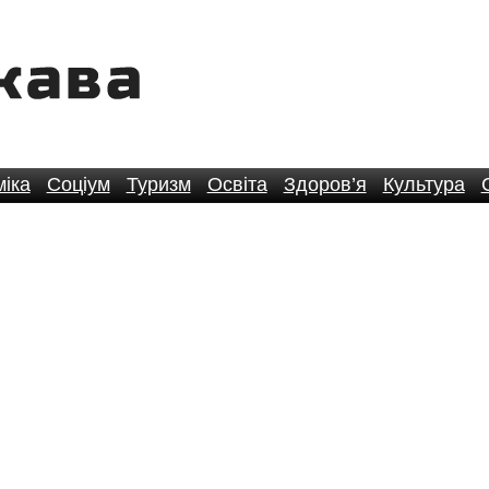
іка
Соціум
Туризм
Освіта
Здоров’я
Культура