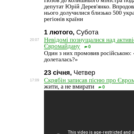
Позов до колишнього міністра под
депутат Юрій Дерев'янко. Впродов
нього долучилися близько 500 укра
регіонів країни
1 лютого,
Субота
Невідомі познущалися над активі
20:07
Євромайдану
0
Один з них промовив російською: 
долеталась?»
23 січня,
Четвер
Скрябін записав пісню про Євро
17:09
жити, а не вмирати
0