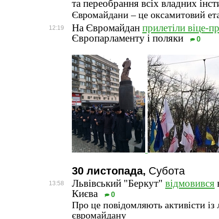
та переобрання всіх владних інст
Євромайдани – це оксамитовий ет
На Євромайдан
прилетіли віце-п
12:19
Європарламенту і поляки
0
30 листопада,
Субота
Львівський "Беркут"
відмовився
13:58
Києва
0
Про це повідомляють активісти із 
євромайдану