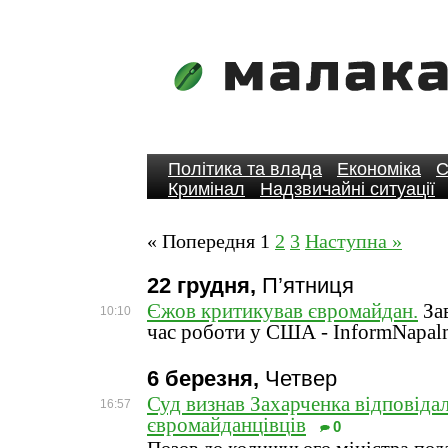
Політика та влада
Економіка
С
Кримінал
Надзвичайні ситуації
« Попередня
1
2
3
Наступна »
22 грудня,
П’ятниця
Єжов критикував євромайдан.
Зав
10:10
час роботи у США - InformNapal
6 березня,
Четвер
Суд визнав Захарченка відповіда
16:57
євромайданцівців
0