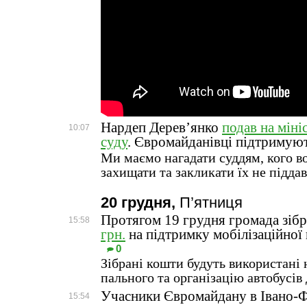
Нардеп Дерев’янко
подав на міні
10:07
суду
. Євромайданівці підтримуют
Ми маємо нагадати суддям, кого в
захищати та закликати їх не підда
20 грудня,
П’ятниця
Протягом 19 грудня громада зіб
15:58
грн.
на підтримку мобілізаційної
0
Зібрані кошти будуть використані
пального та організацію автобусів 
Учасники Євромайдану в Івано-
15:54