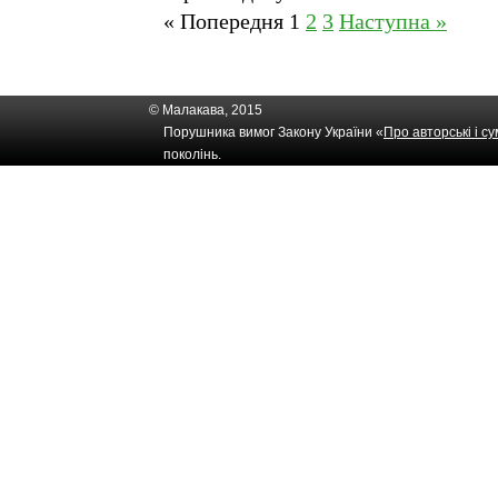
« Попередня
1
2
3
Наступна »
© Малакава, 2015
Порушника вимог Закону України «
Про авторські і с
поколінь.