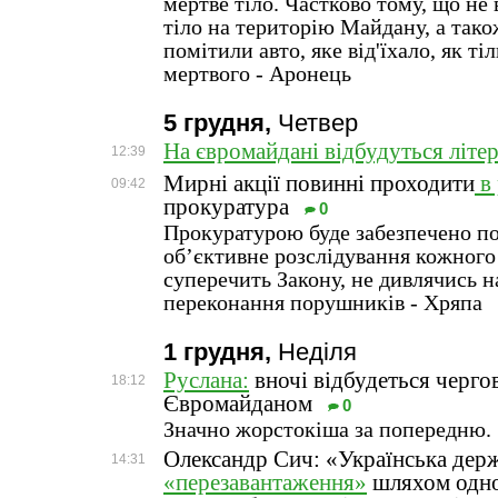
мертве тіло. Частково тому, що не
тіло на територію Майдану, а так
помітили авто, яке від'їхало, як т
мертвого - Аронець
5 грудня,
Четвер
На євромайдані відбудуться літе
12:39
Мирні акції повинні проходити
в 
09:42
прокуратура
0
Прокуратурою буде забезпечено по
об’єктивне розслідування кожного 
суперечить Закону, не дивлячись н
переконання порушників - Хряпа
1 грудня,
Неділя
Руслана:
вночі відбудеться черго
18:12
Євромайданом
0
Значно жорстокіша за попередню.
Олександр Сич: «Українська дер
14:31
«перезавантаження»
шляхом одно