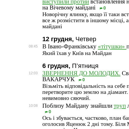
виступили протии
встановлення н
на Вічевому майдані
0
Новорічну ялинку, якщо її таки вс
все ж розмістити в іншому місці, 
майдані
12 грудня,
Четвер
В Івано-Франківську
«тітушки»
08:45
Який їхав у Київ на Майдан
6 грудня,
П’ятниця
ЗВЕРНЕННЯ ДО МОЛОДИХ.
Св
12:03
ВАКАРЧУК
0
Візьміть відповідальність на себе 
перетворите цю землю на діамант.
невимовно сяючий.
Поблизу Майдану знайшли
труп
л
10:08
0
Ось і збувається, частково, план ба
оголосив Яценюк 2 дні тому. Біл