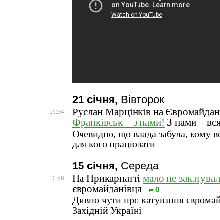
21 січня,
Вівторок
Руслан Марцінків на Євромайдані
15:34
Франківськ – з нами!
З нами – вс
Очевидно, що влада забула, кому в
для кого працювати
15 січня,
Середа
На Прикарпатті
мало не закатува
13:56
євромайданівця
0
Дивно чути про катування євромай
Західній Україні