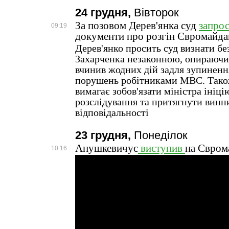
24 грудня,
Вівторок
За позовом Дерев'янка суд
запро
09:19
документи про розгін Євромайда
Дерев'янко просить суд визнати бе
Захарченка незаконною, опираючис
вчинив жодних дій задля зупинен
порушень робітниками МВС. Також
вимагає зобов'язати міністра ініц
розслідування та притягнути винн
відповідальності
23 грудня,
Понеділок
Анушкевичус
виступив
на Євром
10:16