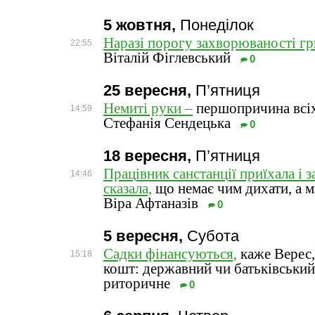
5 жовтня,
Понеділок
Наразі порогу захворюваності гри
22:55
Віталій Фіглевський
0
25 вересня,
П’ятниця
Немиті руки –
першопричина всіх
14:59
Стефанія Сендецька
0
18 вересня,
П’ятниця
Працівник санстанції приїхала і з
14:46
сказала,
що немає чим дихати, а м
Віра Афтаназів
0
5 вересня,
Субота
Садки фінансуються,
каже Верес,
15:18
кошт: державний чи батьківський
риторичне
0