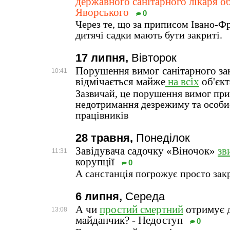
державного санітарного лікаря о
Яворського
0
Через те, що за приписом Івано-Ф
дитячі садки мають бути закриті.
17 липня,
Вівторок
Порушення вимог санітарного за
10:41
відмічається майже
на всіх
об'єкт
Зазвичай, це порушення вимог при
недотримання дезрежиму та особис
працівників
28 травня,
Понеділок
Завідувача садочку «Віночок»
зв
11:31
корупції
0
А санстанція погрожує просто зак
6 липня,
Середа
А чи
простий смертний
отримує д
13:08
майданчик? - Недоступ
0