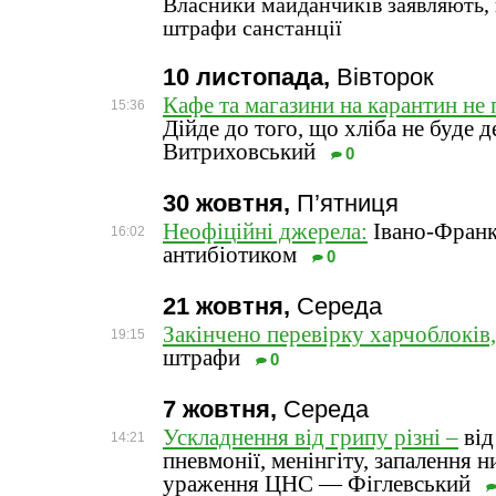
Власники майданчиків заявляють,
штрафи санстанції
10 листопада,
Вівторок
Кафе та магазини на карантин не 
15:36
Дійде до того, що хліба не буде д
Витриховський
0
30 жовтня,
П’ятниця
Неофіційні джерела:
Івано-Франк
16:02
антибіотиком
0
21 жовтня,
Середа
Закінчено перевірку харчоблоків,
19:15
штрафи
0
7 жовтня,
Середа
Ускладнення від грипу різні –
від
14:21
пневмонії, менінгіту, запалення н
ураження ЦНС — Фіглевський