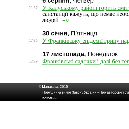
6 серпня,
Четвер
У Калуському районі горить сміт
21:37
санстанції кажуть, що немає необ
людей
0
30 січня,
П’ятниця
У Франківську епідемії грипу нар
17:36
17 листопада,
Понеділок
Франківські садочки і далі без те
12:29
© Малакава, 2015
Порушника вимог Закону України «
Про авторські і с
поколінь.