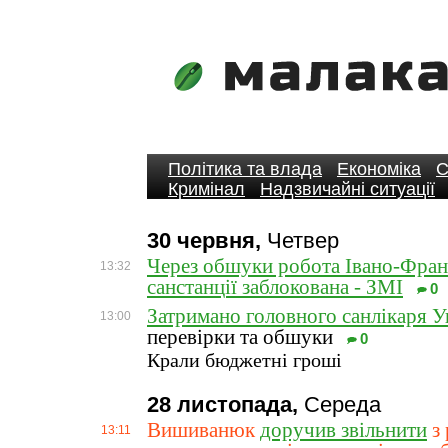
Політика та влада
Економіка
С
Кримінал
Надзвичайні ситуації
30 червня,
Четвер
Через обшуки робота Івано-Франк
13:32
санстанції заблокована - ЗМІ
0
Затримано головного санлікаря У
13:00
перевірки та обшуки
0
Крали бюджетні гроші
28 листопада,
Середа
Вишиванюк
доручив звільнити
з 
13:11