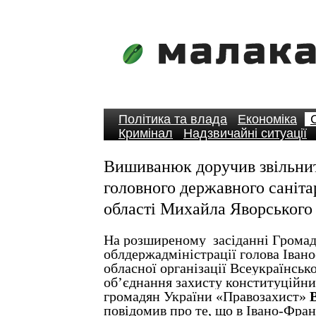
Політика та влада
Економіка
Кримінал
Надзвичайні ситуації
Вишиванюк доручив звільнит
головного державного саніта
області Михайла Яворського
На
розширеному засіданні Громад
облдержадміністрації голова Іван
обласної організації Всеукраїнськ
об’єднання захисту конституційних
громадян України «Правозахист»
повідомив про те, що в Івано-Фран