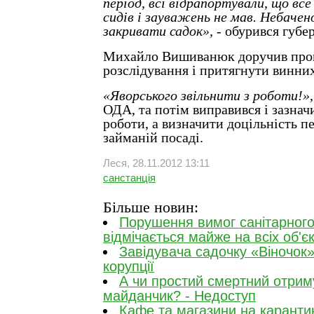
період, всі відрапортували, що все
сидів і зауважень не мав. Небачено
закривати садок»,
- обурився губе
Михайло Вишиванюк доручив про
розслідування і притягнути винних
«Яворського звільнити з роботи!»
ОДА, та потім виправився і зазначи
роботи, а визначити доцільність п
займаній посаді.
Леся, 28.11.2012 13:11
санстанція
Більше новин:
Порушення вимог санітарного
відмічається майже на всіх об'єк
Завідувача садочку «Віночок
корупції
А чи простий смертний отриму
майданчик? - Недоступ
Кафе та магазини на каранти