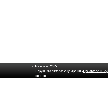
© Малакава, 2015
Порушника вимог Закону України «
Про авторські і с
поколінь.