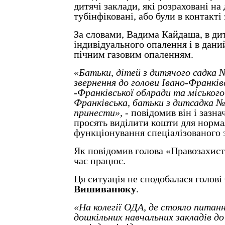
дитячі заклади, які розраховані на 
тубінфіковані, або були в контакті
За словами, Вадима Кайдаша, в ди
індивідуального опалення і в дан
пічним газовим опаленням.
«Батьки, дітей з дитячого садка 
звернення до голови Івано-Франків
-Франківської облради та міського
Франківська, батьки з дитсадка 
принести»,
- повідомив він і зазна
просять виділити кошти для норм
функціонування спеціалізованого 
Як повідомив голова «Правозахист
час працює.
Ця ситуація не сподобалася голов
Вишиванюку
.
«На колегії ОДА, де стояло питан
дошкільних навчальних закладів д