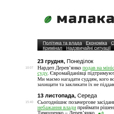
Політика та влада
Економіка
С
Кримінал
Надзвичайні ситуації
23 грудня,
Понеділок
Нардеп Дерев’янко
подав на міні
10:07
суду
. Євромайданівці підтримуют
Ми маємо нагадати суддям, кого в
захищати та закликати їх не підда
13 листопада,
Середа
Сьогоднішнє позачергове засіда
15:40
небажання влади
приймати рішен
Тимошенко – Дерев’янко
0