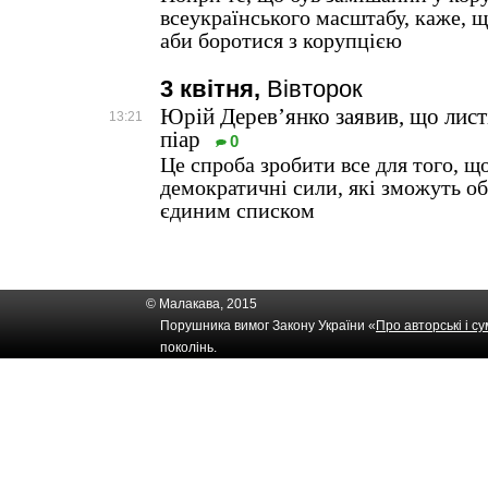
всеукраїнського масштабу, каже, щ
аби боротися з корупцією
3 квітня,
Вівторок
Юрій Дерев’янко заявив, що лист
13:21
піар
0
Це спроба зробити все для того, щ
демократичні сили, які зможуть об
єдиним списком
© Малакава, 2015
Порушника вимог Закону України «
Про авторські і с
поколінь.