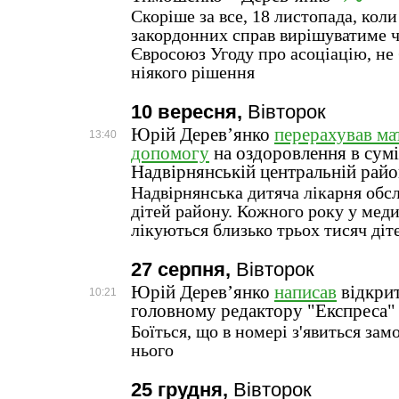
Скоріше за все, 18 листопада, коли
закордонних справ вирішуватиме ч
Євросоюз Угоду про асоціацію, не
ніякого рішення
10 вересня,
Вівторок
Юрій Дерев’янко
перерахував ма
13:40
допомогу
на оздоровлення в сумі
Надвірнянській центральній райо
Надвірнянська дитяча лікарня обсл
дітей району. Кожного року у мед
лікуються близько трьох тисяч діт
27 серпня,
Вівторок
Юрій Дерев’янко
написав
відкрит
10:21
головному редактору "Експреса"
Боїться, що в номері з'явиться зам
нього
25 грудня,
Вівторок