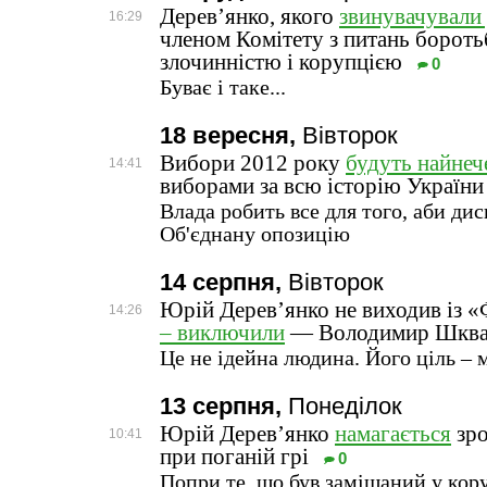
Дерев’янко, якого
звинувачували 
16:29
членом Комітету з питань бороть
злочинністю і корупцією
0
Буває і таке...
18 вересня,
Вівторок
Вибори 2012 року
будуть найне
14:41
виборами за всю історію Україн
Влада робить все для того, аби ди
Об'єднану опозицію
14 серпня,
Вівторок
Юрій Дерев’янко не виходив із 
14:26
– виключили
— Володимир Шкв
Це не ідейна людина. Його ціль – 
13 серпня,
Понеділок
Юрій Дерев’янко
намагається
зро
10:41
при поганій грі
0
Попри те, що був замішаний у кор