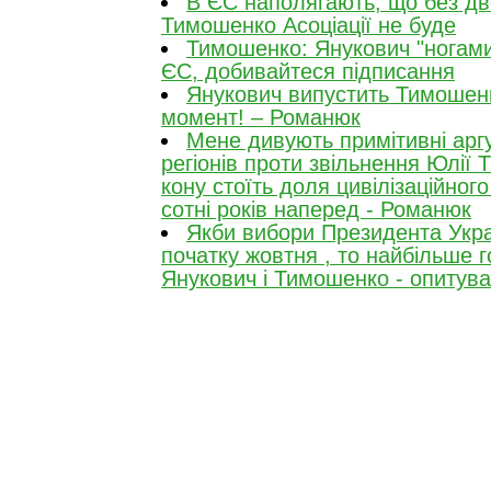
В ЄС наполягають, що без дво
Тимошенко Асоціації не буде
Тимошенко: Янукович "ногами 
ЄС, добивайтеся підписання
Янукович випустить Тимошенк
момент! – Романюк
Мене дивують примітивні арг
регіонів проти звільнення Юлії
кону стоїть доля цивілізаційног
сотні років наперед - Романюк
Якби вибори Президента Укра
початку жовтня , то найбільше 
Янукович і Тимошенко - опитув