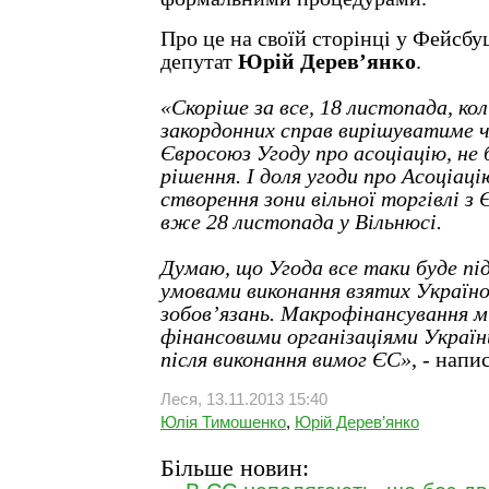
Про це на своїй сторінці у Фейсбу
депутат
Юрій Дерев
’
янко
.
«Скоріше за все, 18 листопада, ко
закордонних справ вирішуватиме ч
Євросоюз Угоду про асоціацію, не 
рішення. І доля угоди про Асоціац
створення зони вільної торгівлі з
вже 28 листопада у Вільнюсі.
Думаю, що Угода все таки буде під
умовами виконання взятих Україно
зобов’язань. Макрофінансування
фінансовими організаціями Україн
після виконання вимог ЄС»
, - напи
Леся, 13.11.2013 15:40
Юлія Тимошенко
,
Юрій Дерев’янко
Більше новин: