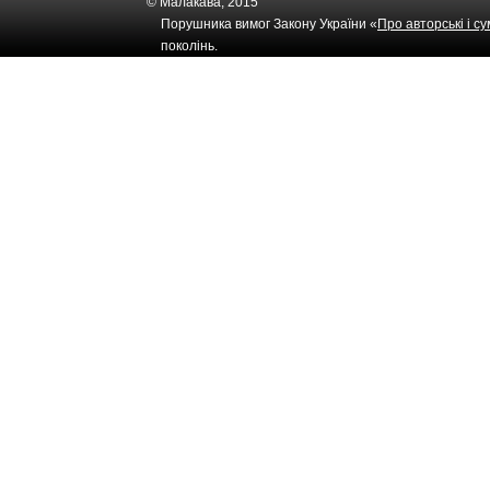
© Малакава, 2015
Порушника вимог Закону України «
Про авторські і с
поколінь.