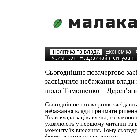
Політика та влада
Економіка
Кримінал
Надзвичайні ситуації
Сьогоднішнє позачергове за
засвідчило небажання влади
щодо Тимошенко – Дерев’ян
Сьогоднішнє позачергове засіданн
небажання влади приймати рішен
Коли влада зацікавлена, то закон
ухвалюють у першому читанні та в 
моменту їх внесення. Тому сьогодн
формальними процедурами.