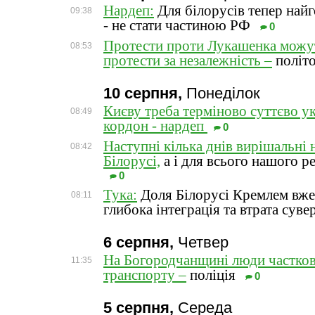
Нардеп:
Для білорусів тепер най
09:38
- не стати частиною РФ
0
Протести проти Лукашенка можу
08:53
протести за незалежність –
політ
10 серпня,
Понеділок
Києву треба терміново суттєво у
08:49
кордон - нардеп
0
Наступні кілька днів вирішальні 
08:42
Білорусі,
а і для всього нашого ре
0
Тука:
Доля Білорусі Кремлем вже
08:11
глибока інтеграція та втрата суве
6 серпня,
Четвер
На Богородчанщині люди частков
11:35
транспорту –
поліція
0
5 серпня,
Середа