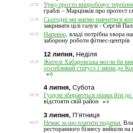
Уряд просто випробовує терпінн
12:50
граблі – Марцінків про протест 
Сьогодні ми маємо навчитися жи
12:35
закривати цілі галузі - Сергій Па
Напевно,
владі потрібна хвора на
10:22
заборону роботи фітнес-центрів
12 липня,
Неділя
Жителі Хабаровська могли би вим
15:26
«особливий статус» і зміни до Ко
0
4 липня,
Субота
Гуцули збираються пішки йти до 
08:25
відстояти свій район
0
3 липня,
П’ятниця
Немає за що платити податки.
Вла
09:57
ресторанного бізнесу вийшли на 