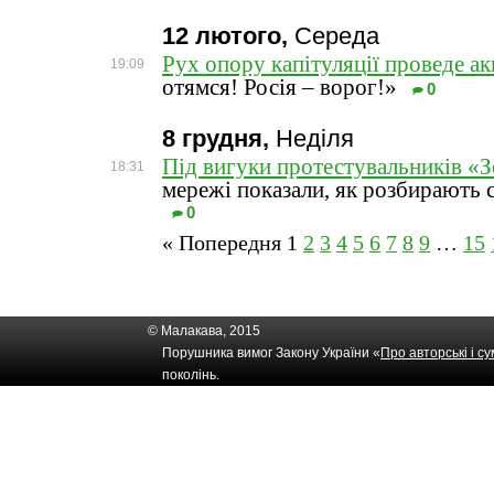
12 лютого,
Середа
Рух опору капітуляції проведе а
19:09
отямся! Росія – ворог!»
0
8 грудня,
Неділя
Під вигуки протестувальників «З
18:31
мережі показали, як розбирають 
0
« Попередня
1
2
3
4
5
6
7
8
9
…
15
© Малакава, 2015
Порушника вимог Закону України «
Про авторські і с
поколінь.