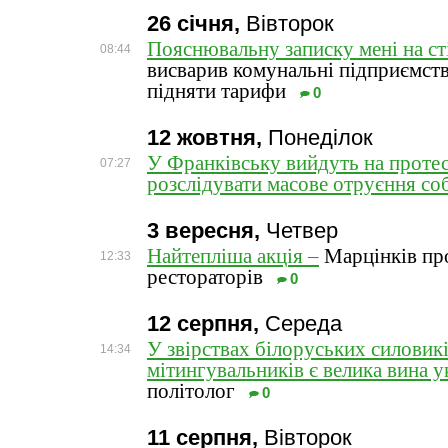
26 січня,
Вівторок
Пояснювальну записку мені на ст
08:44
висварив комунальні підприємств
підняти тарифи
0
12 жовтня,
Понеділок
У Франківську вийдуть на протес
07:27
розслідувати масове отруєння со
3 вересня,
Четвер
Найтепліша акція –
Марцінків пр
12:33
рестораторів
0
12 серпня,
Середа
У звірствах білоруських силовик
14:34
мітингувальників є велика вина у
політолог
0
11 серпня,
Вівторок