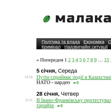
Політика та влада
Економіка
С
Кримінал
Надзвичайні ситуації
« Попередня
1
2
3
4
5
6
7
8
9
…
15
5 січня,
Середа
Путін сприймає події в Казахстані
16:19
НАТО - нардеп
0
28 січня,
Четвер
В Івано-Франківську протестува
11:11
тарифів
0