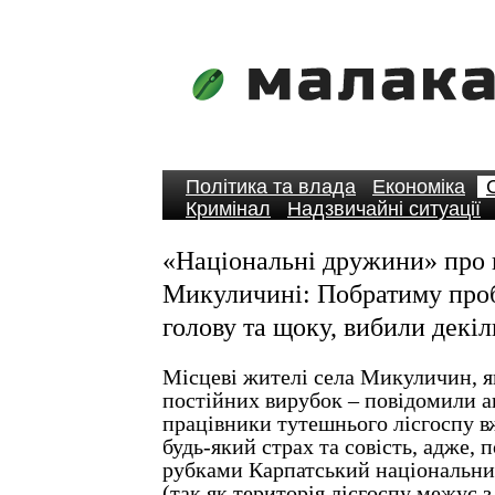
Політика та влада
Економіка
Кримінал
Надзвичайні ситуації
«Національні дружини» про 
Микуличині: Побратиму про
голову та щоку, вибили декіл
Місцеві жителі села Микуличин, я
постійних вирубок – повідомили а
працівники тутешнього лісгоспу в
будь-який страх та совість, адже,
рубками Карпатський національни
(так як територія лісгоспу межує з