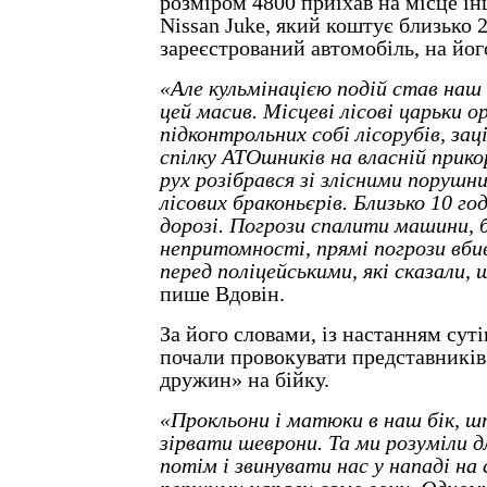
розміром 4800 приїхав на місце і
Nissan Juke, який коштує близько 
зареєстрований автомобіль, на йог
«Але кульмінацією подій став наш
цей масив. Місцеві лісові царьки о
підконтрольних собі лісорубів, зац
спілку АТОшників на власній прико
рух розібрався зі злісними порушн
лісових браконьєрів. Близько 10 год
дорозі. Погрози спалити машини, 
непритомності, прямі погрози вбив
перед поліцейськими, які сказали,
пише Вдовін.
За його словами, із настанням суті
почали провокувати представникі
дружин» на бійку.
«Прокльони і матюки в наш бік, ш
зірвати шеврони. Та ми розуміли дл
потім і звинувати нас у нападі на 