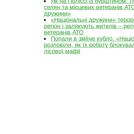
Як на Поліссі із бурштином. 
селян та місцевих ветеранів АТ
дружини»
«Національні дружини» терор
регіон і залякують жителів – рег
ветеранів АТО
Попали в зміїне кубло. «Наці
розповіли, як їх роботу блокув
лісової мафії