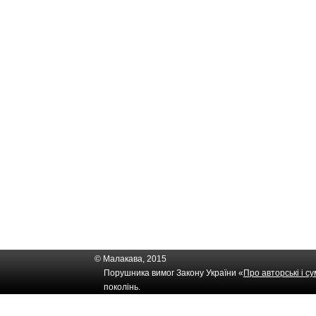
© Малакава, 2015
Порушника вимог Закону України «
Про авторські і с
поколінь.