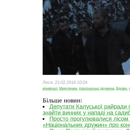
Леся, 23.02.2018 10:24
кримінал
,
Микуличин
,
Національні дружини
,
Вдовін
,
Більше новин:
Депутати Калуської райради
знайти винних у нападі на сади
Просто прогулювалися лісом 
«Національних дружин» про кон