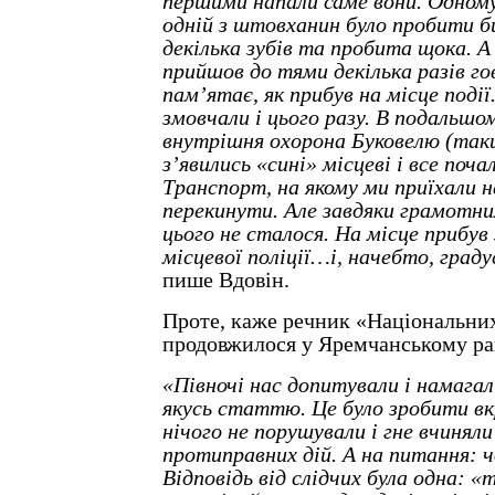
першими напали саме вони. Одному
одній з штовханин було пробити б
декілька зубів та пробита щока. А 
прийшов до тями декілька разів го
пам’ятає, як прибув на місце події
змовчали і цього разу. В подальшом
внутрішня охорона Буковелю (такий
з’явились «сині» місцеві і все поча
Транспорт, на якому ми приїхали 
перекинути. Але завдяки грамотни
цього не сталося. На місце прибув
місцевої поліції…і, начебто, град
пише Вдовін.
Проте, каже речник «Національни
продовжилося у Яремчанському рай
«Півночі нас допитували і намага
якусь статтю. Це було зробити в
нічого не порушували і гне вчинял
протиправних дій. А на питання: 
Відповідь від слідчих була одна: «