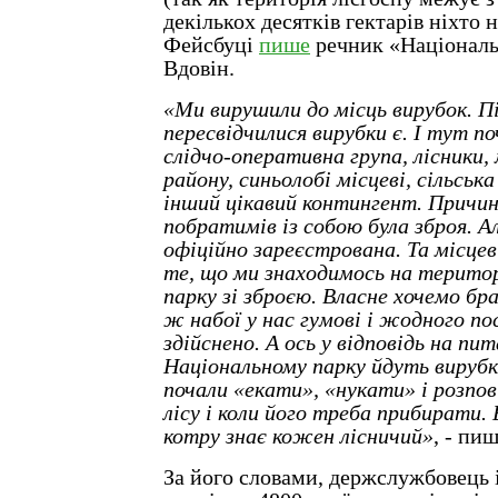
декількох десятків гектарів ніхто н
Фейсбуці
пише
речник «Національ
Вдовін.
«Ми вирушили до місць вирубок. П
пересвідчилися вирубки є. І тут по
слідчо-оперативна група, лісники,
району, синьолобі місцеві, сільськ
інший цікавий контингент. Причин
побратимів із собою була зброя. Ал
офіційно зареєстрована. Та місцев
те, що ми знаходимось на територ
парку зі зброєю. Власне хочемо бр
ж набої у нас гумові і жодного по
здійснено. А ось у відповідь на пи
Національному парку йдуть вирубки
почали «екати», «нукати» і розпо
лісу і коли його треба прибирати. 
котру знає кожен лісничий»
, - пи
За його словами, держслужбовець 