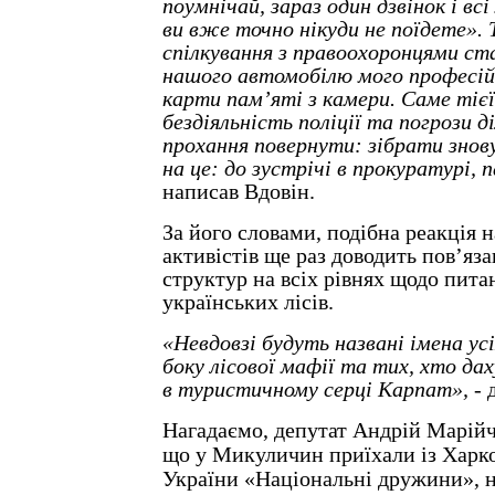
поумнічай, зараз один дзвінок і всі
ви вже точно нікуди не поїдете». 
спілкування з правоохоронцями ст
нашого автомобілю мого професій
карти пам’яті з камери. Саме тієї
бездіяльність поліції та погрози ді
прохання повернути: зібрати знову
на це: до зустрічі в прокуратурі, 
написав Вдовін.
За його словами, подібна реакція н
активістів ще раз доводить пов’яз
структур на всіх рівнях щодо пита
українських лісів.
«Невдовзі будуть названі імена усі
боку лісової мафії та тих, хто дах
в туристичному серці Карпат»,
- 
Нагадаємо, депутат Андрій Марійч
що у Микуличин приїхали із Харко
України «Національні дружини», 