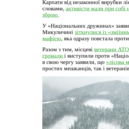
Карпати від незаконної вирубки лі
словами,
активісти мали при собі 
зброю.
У «Національних дружинах» заяви
Микуличині
зіткнулися із «зміїни
мафією
, яка одразу повстала проти
Разом з тим, місцеві
ветерани АТО 
громади
і виступили проти «Націо
в свою чергу заявили, що
«лісова 
простих мешканців, так і ветерані