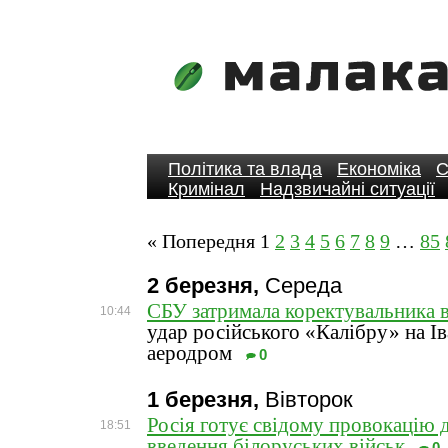
Політика та влада
Економіка
С
Кримінал
Надзвичайні ситуації
« Попередня
1
2
3
4
5
6
7
8
9
…
85
2 березня,
Середа
СБУ затримала коректувальника 
10:44
удар російського «Калібру» на І
аеродром
0
1 березня,
Вівторок
Росія готує свідому провокацію 
18:51
введення білоруських військ