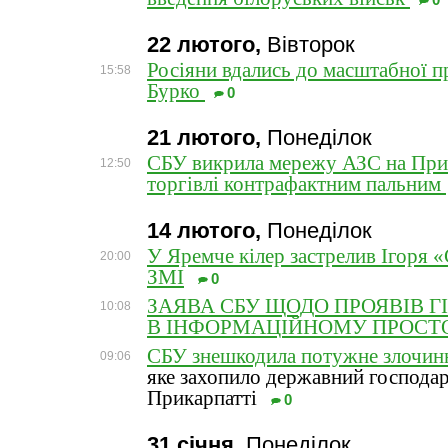
0
22 лютого,
Вівторок
Росіяни вдались до масштабної п
15:58
Бурко
0
21 лютого,
Понеділок
СБУ викрила мережу АЗС на Прик
12:50
торгівлі контрафактним пальним
14 лютого,
Понеділок
У Яремче кілер застрелив Ігоря 
20:00
ЗМІ
0
ЗАЯВА СБУ ЩОДО ПРОЯВІВ Г
10:08
В ІНФОРМАЦІЙНОМУ ПРОСТ
СБУ знешкодила потужне злочин
09:06
яке захопило державний господар
Прикарпатті
0
31 січня,
Понеділок