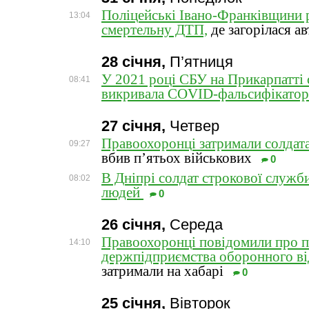
Поліцейські Івано-Франківщини 
13:04
смертельну ДТП,
де загорілася а
28 січня,
П’ятниця
У 2021 році СБУ на Прикарпатті
08:41
викривала COVID-фальсифікато
27 січня,
Четвер
Правоохоронці затримали солдата
09:27
вбив п’ятьох військових
0
В Дніпрі солдат строкової служб
08:02
людей
0
26 січня,
Середа
Правоохоронці повідомили про 
14:10
держпідприємства оборонного ві
затримали на хабарі
0
25 січня,
Вівторок