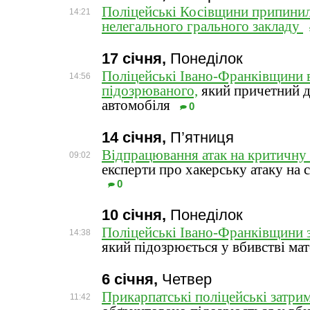
Поліцейські Косівщини припинил
14:21
нелегального грального закладу
17 січня,
Понеділок
Поліцейські Івано-Франківщини 
14:56
підозрюваного,
який причетний д
автомобіля
0
14 січня,
П’ятниця
Відпрацювання атак на критичну
09:02
експерти про хакерську атаку на 
0
10 січня,
Понеділок
Поліцейські Івано-Франківщини з
14:38
який підозрюється у вбивстві ма
6 січня,
Четвер
Прикарпатські поліцейські затрим
11:42