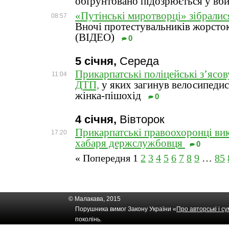
обґрунтовано підозрюється у вби
«Путінські миротворці» зібралися
08:57
Вночі протестувальників жорсто
(ВІДЕО)
0
5 січня,
Середа
Прикарпатські поліцейські з’ясо
11:04
ДТП,
у яких загинув велосипедис
жінка-пішохід
0
4 січня,
Вівторок
Прикарпатські правоохоронці ви
17:20
хабаря держслужбовця
0
« Попередня
1
2
3
4
5
6
7
8
9
…
85
© Малакава, 2015
Порушника вимог Закону України «
Про авторські і с
поколінь.