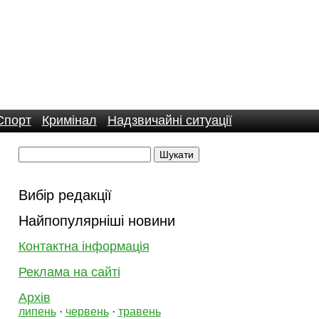
Спорт
Кримінал
Надзвичайні ситуації
Вибір редакції
Найпопулярніші новини
Контактна інформація
Реклама на сайті
Архів
липень
·
червень
·
травень