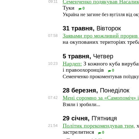
Семенченко подякував Насалику
09:11
Туки
0
Україна не загине без вугілля від ок
31 травня,
Вівторок
Заявами про можливий прорив у
07:58
на окупованих територіях треб
5 травня,
Четвер
Нардеп:
З кожного куба вируба
10:23
і правоохоронців
0
Семенченко прокоментував поїздку
28 березня,
Понеділок
Мені соромно за «Самопоміч» і
07:42
Взяли і зробили...
29 січня,
П’ятниця
Політик порекомендував тим,
х
21:54
застрелитися
0