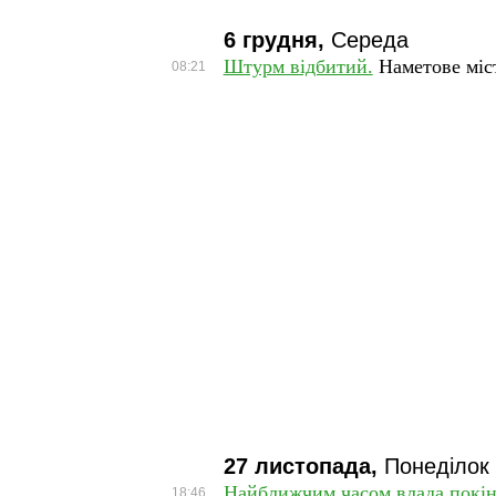
6 грудня,
Середа
Штурм відбитий.
Наметове міст
08:21
27 листопада,
Понеділок
Найближчим часом влада покінч
18:46