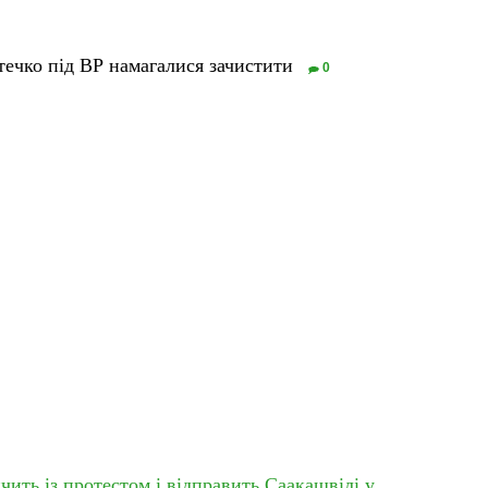
ечко під ВР намагалися зачистити
0
ить із протестом і відправить Саакашвілі у