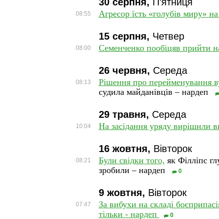
30 серпня,
П’ятниця
Агресор їсть «голубів миру» на
08:55
15 серпня,
Четвер
Семенченко пообіцяв прийти н
08:00
26 червня,
Середа
Рішення про перейменування в
08:13
судила майданівців – нардеп
29 травня,
Середа
На засідання уряду вирішили в
10:04
16 жовтня,
Вівторок
Були свідки того,
як Філліпс гл
08:21
зробили – нардеп
0
9 жовтня,
Вівторок
За вибухи на складі боєприпасі
07:47
тільки - нардеп
0