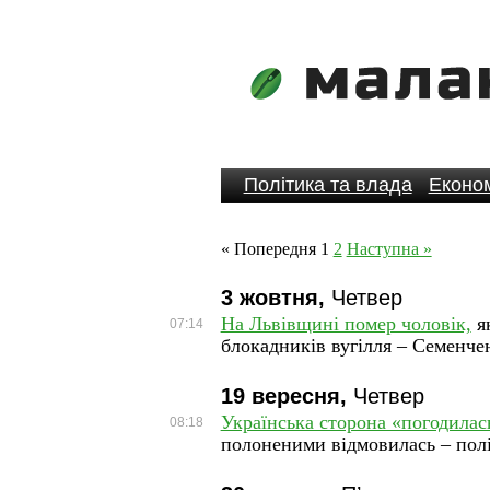
Політика та влада
Економ
« Попередня
1
2
Наступна »
3 жовтня,
Четвер
На Львівщині помер чоловік,
як
07:14
блокадників вугілля – Семенч
19 вересня,
Четвер
Українська сторона «погодила
08:18
полоненими відмовилась – пол