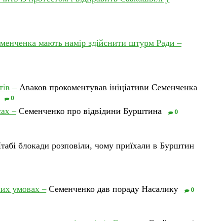
еменченка мають намір здійснити штурм Ради –
ів –
Аваков прокоментував ініціативи Семенченка
0
сах –
Семенченко про відвідини Бурштина
0
абі блокади розповіли, чому приїхали в Бурштин
них умовах –
Семенченко дав пораду Насалику
0