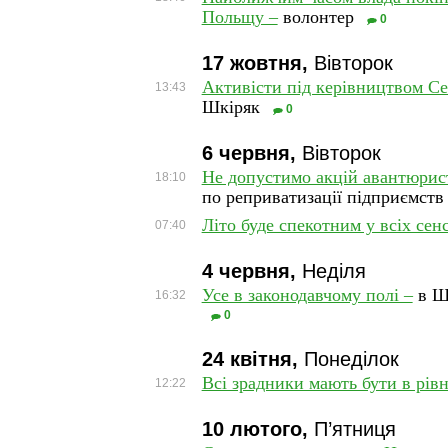
Польщу –
волонтер
0
17 жовтня,
Вівторок
Активісти під керівництвом С
13:43
Шкіряк
0
6 червня,
Вівторок
Не допустимо акцій авантюрист
18:10
по реприватизації підприємств
Літо буде спекотним у всіх сен
07:40
4 червня,
Неділя
Усе в законодавчому полі –
в Шт
16:32
0
24 квітня,
Понеділок
Всі зрадники мають бути в рів
12:22
10 лютого,
П’ятниця