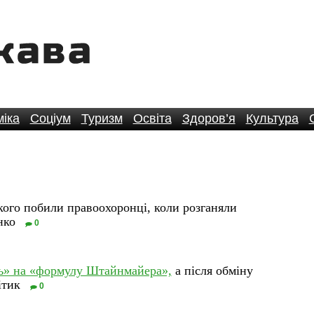
іка
Соціум
Туризм
Освіта
Здоров’я
Культура
ого побили правоохоронці, коли розганяли
енко
0
сь» на «формулу Штайнмайера»,
а після обміну
ітик
0