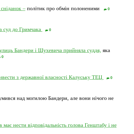
 сніданок –
політик про обмін полоненими
0
а суд до Гримчака
0
улиць Бандери і Шухевича прийняла суддя,
яка
0
ивести з державної власності Калуську ТЕЦ
0
умився над могилою Бандери, але вони нічого не
в має нести відповідальність голова Генштабу і не