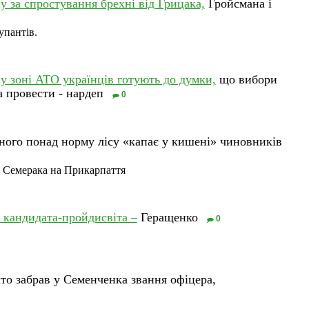
 за спростування брехні від Грицака,
Гройсмана і
упантів.
 зоні АТО українців готують до думки,
що вибори
а провести - нардеп
0
ного понад норму лісу «капає у кишені» чиновників
 Семерака на Прикарпаття
 кандидата-пройдисвіта –
Геращенко
0
то забрав у Семенченка звання офіцера,