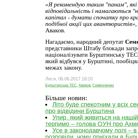
«Я рекомендую таким "панам", які
відповідальність і намагаються "
капітал - думати спочатку про кр
подібної акції цих авантюристів»
Аваков.
Нагадаємо, народний депутат
Сем
представники Штабу блокади зап
націоналізувати Бурштинську ТЕС.
який відбувся у Бурштині, пообіця
межах закону.
Леся, 06.06.2017 18:10
Бурштинська ТЕС
,
Аваков
,
Семенченко
Більше новин:
Літо буде спекотним у всіх с
про відвідини Бурштина
Упир, який живиться на нашій
терпимо – голова ОУН про Ахм
Усе в законодавчому полі – в
розповіли, чому приїхали в Бур