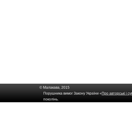
© Малакава, 2015
Порушника вимог Закону України «
Про авторські і с
поколінь.