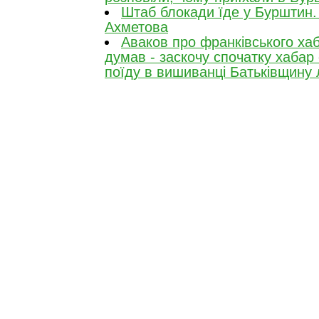
Штаб блокади їде у Бурштин. 
Ахметова
Аваков про франківського ха
думав - заскочу спочатку хабар
поїду в вишиванці Батьківщину