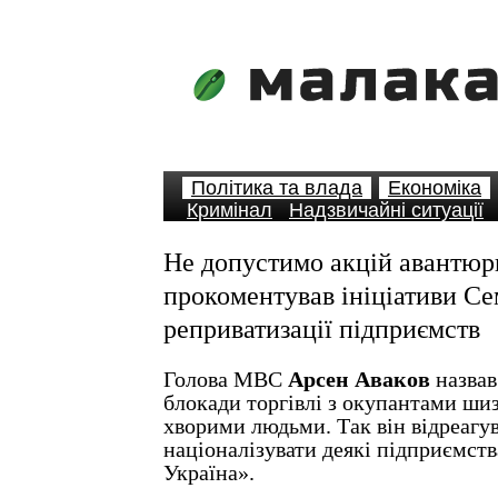
Політика та влада
Економіка
Кримінал
Надзвичайні ситуації
Не допустимо акцій авантюр
прокоментував ініціативи С
реприватизації підприємств
Голова МВС
Арсен Аваков
назвав
блокади торгівлі з окупантами ш
хворими людьми. Так він відреагув
націоналізувати деякі підприємств
Україна».