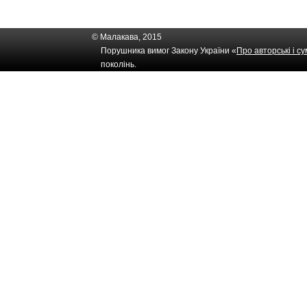
© Малакава, 2015
Порушника вимог Закону України «
Про авторські і с
поколінь.