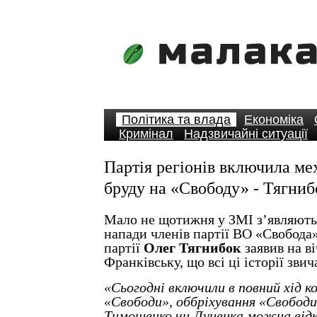
Політика та влада
Економіка
Кримінал
Надзвичайні ситуації
Партія регіонів включила ме
бруду на «Свободу» - Тягниб
Мало не щотижня у ЗМІ з’являють
напади членів партії ВО «Свобода»
партії
Олег Тягнибок
заявив на ві
Франківську, що всі ці історії звич
«Сьогодні включили в повний хід 
«Свободи», оббріхування «Свобод
Тимошенко чи Луценка можна відк