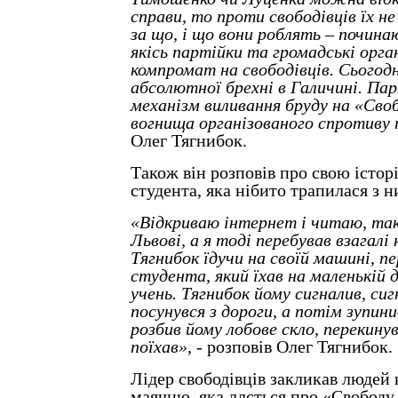
справи, то проти свободівців їх н
за що, і що вони роблять – почи
якісь партійки та громадські орган
компромат на свободівців. Сьогод
абсолютної брехні в Галичині. Пар
механізм виливання бруду на «Своб
вогнища організованого спротиву 
Олег Тягнибок.
Також він розповів про свою істо
студента, яка нібито трапилася з н
«Відкриваю інтернет і читаю, так
Львові, а я тоді перебував взагалі 
Тягнибок їдучи на своїй машині, п
студента, який їхав на маленькій д
учень. Тягнибок йому сигналив, сиг
посунувся з дороги, а потім зупини
розбив йому лобове скло, перекинув
поїхав»
, - розповів Олег Тягнибок.
Лідер свободівців закликав людей н
маячню, яка ллється про «Свободу, 