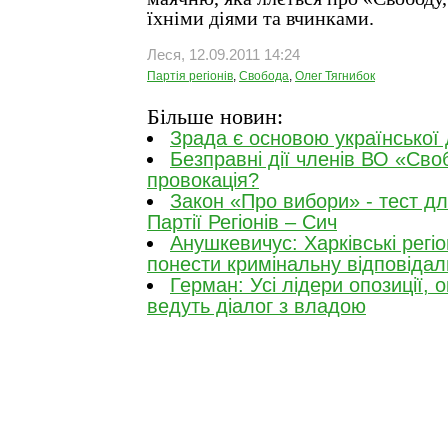
їхніми діями та вчинками.
Леся, 12.09.2011 14:24
Партія регіонів
,
Свобода
,
Олег Тягнибок
Більше новин:
Зрада є основою української
Безправні дії членів ВО «Сво
провокація?
Закон «Про вибори» - тест д
Партії Регіонів – Сич
Анушкевичус: Харківські регі
понести кримінальну відповідал
Герман: Усі лідери опозиції, 
ведуть діалог з владою