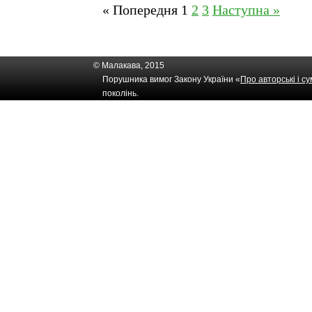
« Попередня
1
2
3
Наступна »
© Малакава, 2015
Порушника вимог Закону України «
Про авторські і с
поколінь.