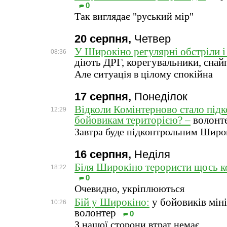
0
Так виглядає "руський мір"
20 серпня,
Четвер
У Широкіно регулярні обстріли і 
08:36
діють ДРГ, корегувальники, снай
Але ситуація в цілому спокійна
17 серпня,
Понеділок
Відколи Комінтерново стало під
12:29
бойовикам територією? –
волонт
Завтра буде підконтрольним Широ
16 серпня,
Неділя
Біля Широкіно терористи щось к
18:22
0
Очевидно, укріплюються
Бій у Широкіно:
у бойовиків мін
10:26
волонтер
0
З нашої сторони втрат немає