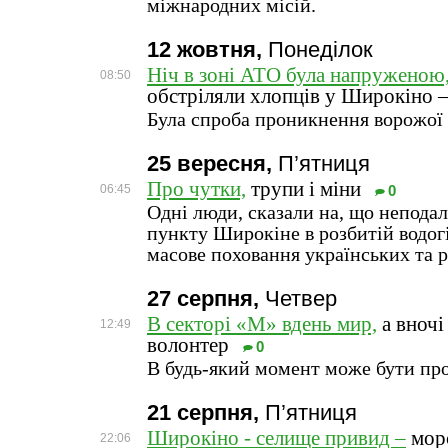
міжнародних місій.
12 жовтня,
Понеділок
Ніч в зоні АТО була напруженою
08:50
обстріляли хлопців у Широкіно –
Була спроба проникнення ворожої
25 вересня,
П’ятниця
Про чутки,
трупи і міни
06:45
0
Одні люди, сказали на, що неподал
пункту Широкіне в розбитій водогі
масове поховання українських та 
27 серпня,
Четвер
В секторі «М» вдень мир,
а вночі
12:49
волонтер
0
В будь-який момент може бути пр
21 серпня,
П’ятниця
Широкіно - селище привид –
морс
22:06