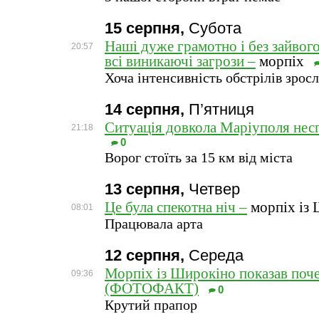
15 серпня,
Субота
Наші дуже грамотно і без зайво
20:57
всі виникаючі загрози –
морпіх
Хоча інтенсивність обстрілів зросл
14 серпня,
П’ятниця
Ситуація довкола Маріуполя нес
21:18
0
Ворог стоїть за 15 км від міста
13 серпня,
Четвер
Це була спекотна ніч –
морпіх із
08:01
Працювала арта
12 серпня,
Середа
Морпіх із Широкіно показав поч
09:36
(ФОТОФАКТ)
0
Крутий прапор