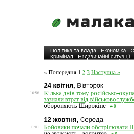
Політика та влада
Економіка
С
Кримінал
Надзвичайні ситуації
« Попередня
1
2
3
Наступна »
24 квітня,
Вівторок
Кілька днів тому російсько-окупа
16:58
зазнали втрат від військовослужб
обороняють Широкіне
0
12 жовтня,
Середа
Бойовики почали обстрілювати 
11:01
не зважають - волонтер