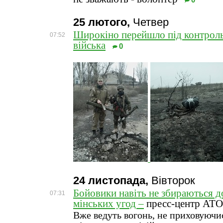
0
25 лютого,
Четвер
Широкіно перейшло під контроль
07:52
війська
0
24 листопада,
Вівторок
Бойовики навіть не збираються 
07:31
мінських угод –
пресс-центр АТО
Вже ведуть вогонь, не приховуючис