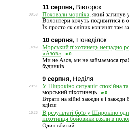
11 серпня,
Вівторок
Поховали морпіха,
який загинув 
08:58
Волонтери хочуть подивитися в о
Їх просто як сліпих кошенят там 
10 серпня,
Понеділок
Морський піхотинець нещадно р
14:49
«Азов»
0
Ми не Азов, ми не займаємося гр
будинків
9 серпня,
Неділя
У Широкіно ситуація спокійна та
20:51
морський піхотинець
0
Втрати на війні завжди є і завжди 
вдієш
В результаті боїв у Широкіно од
16:26
піхотинця бойовики взяли в поло
Один вбитий