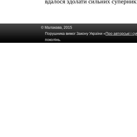
вдалося здолати сильних суперник
© Малакава, 2015
Порушника вимог Закону України «
Про авторські і с
поколінь.