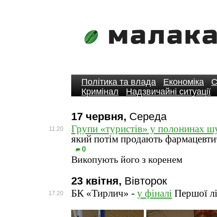
Політика та влада
Економіка
С
Кримінал
Надзвичайні ситуації
17 червня,
Середа
Групи «туристів» у полонинах ш
11:20
який потім продають фармацевт
0
Викопують його з коренем
23 квітня,
Вівторок
БК «Тирлич» -
у фіналі
Першої лі
17:20