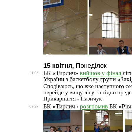
15 квітня,
Понеділок
БК «Тирлич»
вийшов у фінал
ліг
11:05
України з баскетболу групи «Зах
Сподіваюсь, що вже наступного с
перейде у вищу лігу та гідно пред
Прикарпаття - Пазичук
БК «Тирлич»
розгромив
БК «Рів
09:27