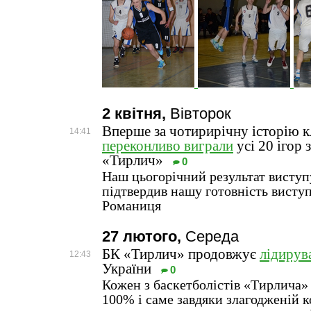
2 квітня,
Вівторок
Вперше за чотирирічну історію 
14:41
переконливо виграли
усі 20 ігор 
«Тирлич»
0
Наш цьогорічний результат виступ
підтвердив нашу готовність виступа
Романиця
27 лютого,
Середа
БК «Тирлич» продовжує
лідирув
12:43
України
0
Кожен з баскетболістів «Тирлича» 
100% і саме завдяки злагодженій к