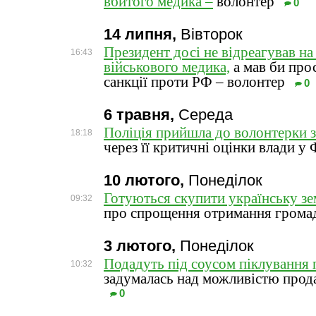
вбитого медика –
волонтер
0
14 липня,
Вівторок
Президент досі не відреагував на
16:43
військового медика,
а мав би про
санкції проти РФ – волонтер
0
6 травня,
Середа
Поліція прийшла до волонтерки з
18:18
через її критичні оцінки влади у
10 лютого,
Понеділок
Готуються скупити українську з
09:32
про спрощення отримання громад
3 лютого,
Понеділок
Подадуть під соусом піклування 
10:32
задумалась над можливістю прод
0