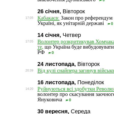
0
26 січня,
Вівторок
Кабакаєв:
Закон про референдум -
17:05
Україні, як унітарній державі
0
14 січня,
Четвер
Волонтер розкритикував Хомчака 
17:05
те,
що Україна буде вибудовувати
РФ
0
24 листопада,
Вівторок
Від кулі снайпера загинув війсь
20:39
16 листопада,
Понеділок
Руйнуються всі здобутки Революц
14:20
волонтер про скасування заочног
Януковича
0
30 вересня,
Середа