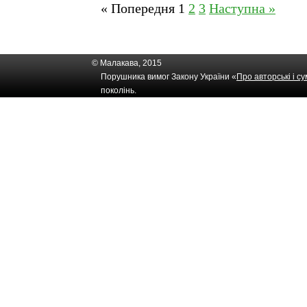
« Попередня
1
2
3
Наступна »
© Малакава, 2015
Порушника вимог Закону України «
Про авторські і с
поколінь.