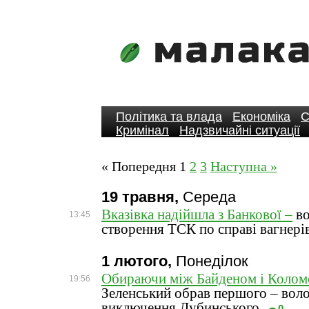
Політика та влада
Економіка
С
Кримінал
Надзвичайні ситуації
« Попередня
1
2
3
Наступна »
19 травня,
Середа
Вказівка надійшла з Банкової –
во
13:45
створення ТСК по справі вагнері
1 лютого,
Понеділок
Обираючи між Байденом і Колом
19:56
Зеленський обрав першого – вол
виключення Дубинського