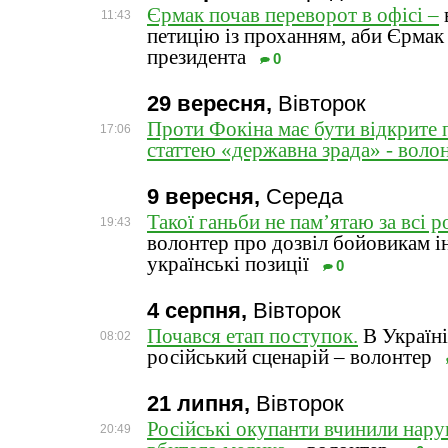
Єрмак почав переворот в офісі –
11:43
петицію із проханням, аби Єрмак 
президента
0
29 вересня,
Вівторок
Проти Фокіна має бути відкрите 
17:06
статтею «державна зрада» - воло
9 вересня,
Середа
Такої ганьби не пам’ятаю за всі р
19:43
волонтер про дозвіл бойовикам і
українські позиції
0
4 серпня,
Вівторок
Почався етап поступок.
В Україні
08:02
російський сценарій – волонтер
21 липня,
Вівторок
Російські окупанти вчинили нару
20:49