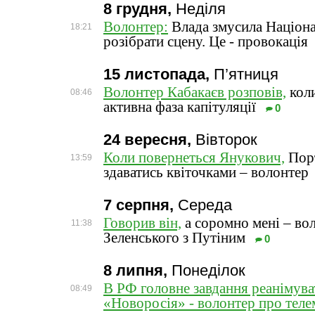
8 грудня,
Неділя
Волонтер:
Влада змусила Націон
18:21
розібрати сцену. Це - провокація
15 листопада,
П’ятниця
Волонтер Кабакаєв розповів,
коли
08:46
активна фаза капітуляції
0
24 вересня,
Вівторок
Коли повернеться Янукович,
Порт
13:59
здаватись квіточками – волонтер
7 серпня,
Середа
Говорив він,
а соромно мені – во
11:38
Зеленського з Путіним
0
8 липня,
Понеділок
В РФ головне завдання реанімува
08:49
«Новоросія» - волонтер про теле