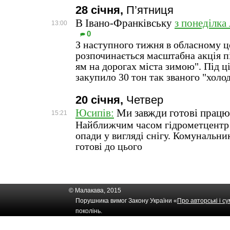
28 січня,
П’ятниця
В Івано-Франківську
з понеділка
13:00
0
З наступного тижня в обласному ц
розпочинається масштабна акція п
ям на дорогах міста зимою". Під ц
закупило 30 тон так званого "холо
20 січня,
Четвер
Юсипів:
Ми завжди готові працю
15:21
Найближчим часом гідрометцентр 
опади у вигляді снігу. Комунальни
готові до цього
© Малакава, 2015
Порушника вимог Закону України «
Про авторські і с
поколінь.