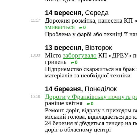
14 вересня,
Середа
Дорожня розмітка, нанесена КП
11:17
змивається
0
Проблема у фарбі або техніці її н
13 вересня,
Вівторок
Місто
заборгувало
КП «ДРЕУ» по
13:33
гривень
0
Підприємство скаржиться на брак
матеріалів та необхідної техніки
14 березня,
Понеділок
Дороги у Франківську почнуть р
15:18
раніше квітня
0
Ремонт доріг, відразу з приходом в
міський голова, відкладається до к
24 березня відбудеться тендер на 
доріг в обласному центрі