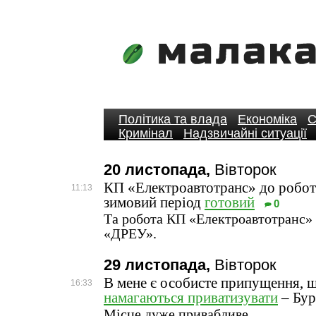
Політика та влада
Економіка
С
Кримінал
Надзвичайні ситуації
20 листопада,
Вівторок
КП «Електроавтотранс» до робот
11:13
зимовий період
готовий
0
Та робота КП «Електроавтотранс»
«ДРЕУ».
29 листопада,
Вівторок
В мене є особисте припущення, 
16:33
намагаються приватизувати
– Бур
Місце дуже привабливе