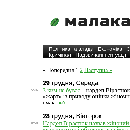
Політика та влада
Економіка
С
Кримінал
Надзвичайні ситуації
« Попередня
1
2
Наступна »
29 грудня,
Середа
З ким не буває –
нардеп Вірастюк 
15:46
«жарт» із приводу оцінки жіночни
смак
0
28 грудня,
Вівторок
Нардеп Вірастюк назвав жіночий 
18:50
«вареником» і обговорював його