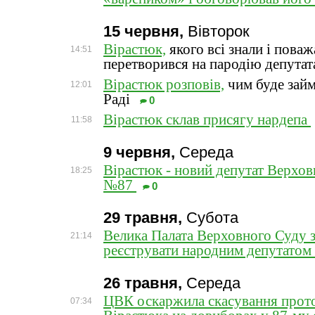
15 червня,
Вівторок
Вірастюк,
якого всі знали і поваж
14:51
перетворився на пародію депутат
Вірастюк розповів,
чим буде займ
12:01
Раді
0
Вірастюк склав присягу нардепа
11:58
9 червня,
Середа
Вірастюк - новий депутат Верхов
18:25
№87
0
29 травня,
Субота
Велика Палата Верховного Суду 
21:14
реєструвати народним депутатом
26 травня,
Середа
ЦВК оскаржила скасування прот
07:34