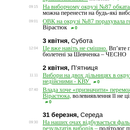
На виборчому окрузі №87 обката
09:15
можна перенести на будь-які виб
ОВК на окрузі №87 порахувала г
09:01
Вірастюк
0
3 квітня,
Субота
Це вже навіть не смішно.
Вп’яте 
12:04
бюлетені за Шевченка – ЧЕСНО
2 квітня,
П’ятниця
Вибори на двох дільницях в окру
11:11
недійсними - КВУ
0
Влада хоче «призначити» перемо
07:40
Вірастюка,
волевиявлення її не ці
0
31 березня,
Середа
На наших очах відбувається фал
09:30
результатів виборів –
політолог 