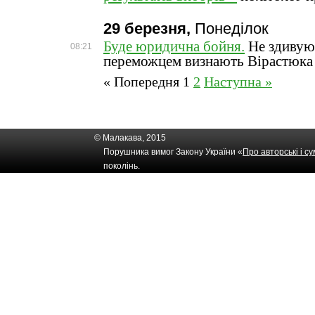
29 березня,
Понеділок
Буде юридична бойня.
Не здивую
08:21
переможцем визнають Вірастюка
« Попередня
1
2
Наступна »
© Малакава, 2015
Порушника вимог Закону України «
Про авторські і с
поколінь.