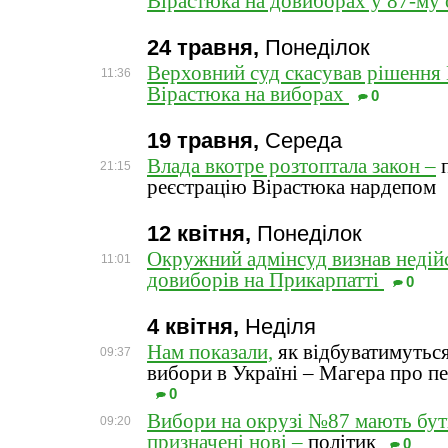
Вірастюка на довиборах у 87-му
24 травня,
Понеділок
Верховний суд скасував рішення
11:36
Вірастюка на виборах
0
19 травня,
Середа
Влада вкотре розтоптала закон –
п
21:15
реєстрацію Вірастюка нардепом
12 квітня,
Понеділок
Окружний адмінсуд визнав недій
11:01
довиборів на Прикарпатті
0
4 квітня,
Неділя
Нам показали,
як відбуватимуться
09:37
вибори в Україні – Магера про п
0
Вибори на окрузі №87 мають бути
09:20
призначені нові –
політик
0