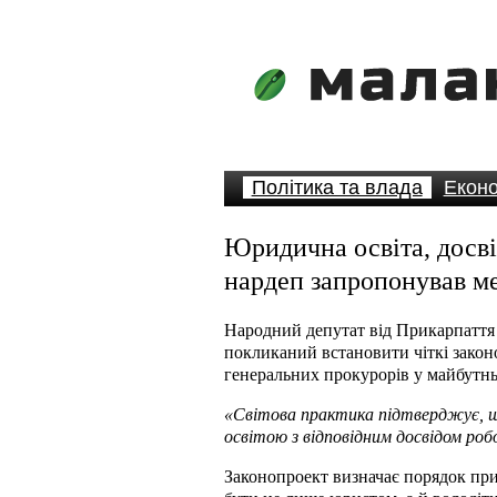
Політика та влада
Еконо
Юридична освіта, досві
нардеп запропонував м
Народний депутат від Прикарпаття 
покликаний встановити чіткі зако
генеральних прокурорів у майбутнь
«Світова практика підтверджує, 
освітою з відповідним досвідом роб
Законопроект визначає порядок при