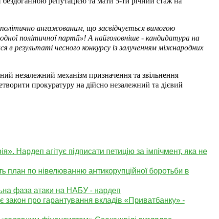
и бездоганною репутацією та мати 5-ти річний стаж на
політично ангажованим, що засвідчується вимогою
одної політичної партії»! А найголовніше - кандидатура на
ся в результаті чесного конкурсу із залученням міжнародних
нний незалежний механізм призначення та звільнення
етворити прокуратуру на дійсно незалежний та дієвий
». Нардеп агітує підписати петицію за імпічмент, яка не
ь план по нівелюванню антикорупційної боротьби в
ьна фаза атаки на НАБУ - нардеп
є закон про гарантування вкладів «Приватбанку» -