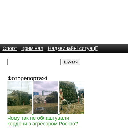
Спорт
Кримінал
Надзвичайні ситуації
Фоторепортажі
Чому так не облаштували
кордони з агресором Росією?