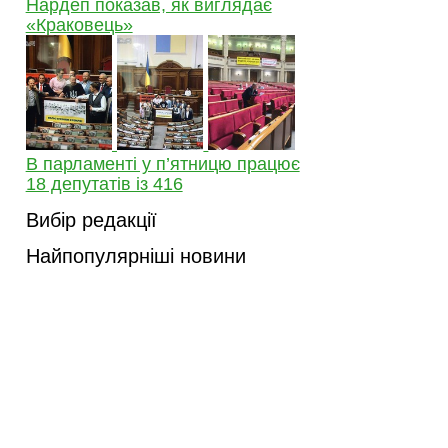
Нардеп показав, як виглядає
«Краковець»
В парламенті у п’ятницю працює
18 депутатів із 416
Вибір редакції
Найпопулярніші новини