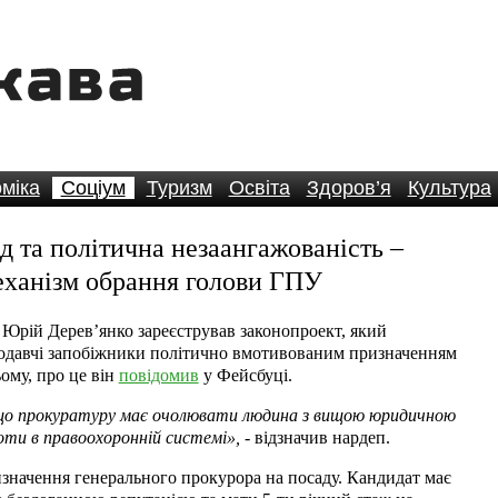
міка
Соціум
Туризм
Освіта
Здоров’я
Культура
д та політична незаангажованість –
еханізм обрання голови ГПУ
Юрій Дерев’янко зареєстрував законопроект, який
нодавчі запобіжники політично вмотивованим призначенням
ому, про це він
повідомив
у Фейсбуці.
що прокуратуру має очолювати людина з вищою юридичною
оти в правоохоронній системі»,
- відзначив нардеп.
значення генерального прокурора на посаду. Кандидат має