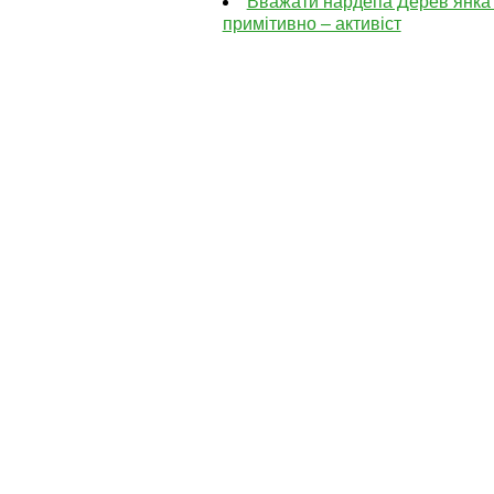
Вважати нардепа Дерев’янка
примітивно – активіст