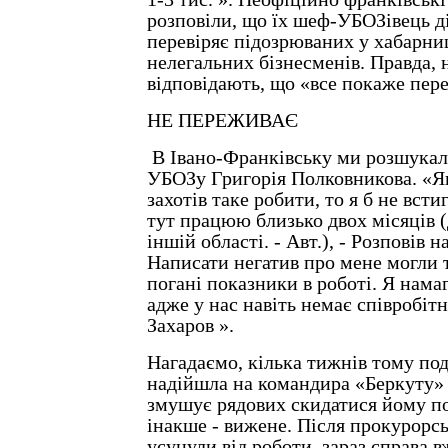
розповіли, що їх шеф-УБОЗівець д
перевіряє підозрюваних у хабарниц
нелегальних бізнесменів. Правда, 
відповідають, що «все покаже пере
НЕ ПЕРЕЖИВАЄ
В Івано-Франківську ми розшукал
УБОЗу Григорія Полковникова. «Як
захотів таке робити, то я б не вст
тут працюю близько двох місяців 
іншій області. - Авт.), - Розповів 
Написати негатив про мене могли т
погані показники в роботі. Я нама
адже у нас навіть немає співробіт
Захаров ».
Нагадаємо, кілька тижнів тому по
надійшла на командира «Беркуту» 
змушує рядових скидатися йому по
інакше - вижене. Після прокурорсь
усунули від роботи, зараз справа вж