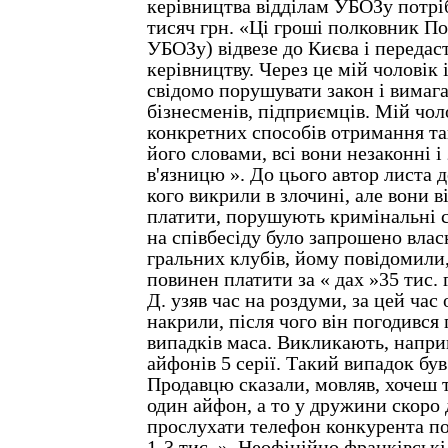
керівництва відділам УБОЗу потріб
тисяч грн. «Ці гроші полковник П
УБОЗу) відвезе до Києва і переда
керівництву. Через це мій чоловік 
свідомо порушувати закон і вимага
бізнесменів, підприємців. Мій чол
конкретних способів отримання так
його словами, всі вони незаконні і 
в'язницю ». До цього автор листа д
кого викрили в злочині, але вони 
платити, порушують кримінальні 
на співбесіду було запрошено влас
гральних клубів, йому повідомили,
повинен платити за « дах »35 тис.
Д. узяв час на роздуми, за цей час 
накрили, після чого він погодився
випадків маса. Викликають, напри
айфонів 5 серії. Такий випадок був
Продавцю сказали, мовляв, хочеш т
один айфон, а то у дружини скоро
прослухати телефон конкурента по
1-3 тис. ». Неофіційно франківськ