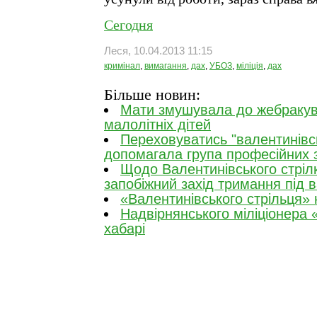
Сегодня
Леся, 10.04.2013 11:15
кримінал
,
вимагання
,
дах
,
УБОЗ
,
міліція
,
дах
Більше новин:
Мати змушувала до жебракув
малолітніх дітей
Переховуватись "валентинівсь
допомагала група професійних 
Щодо Валентинівського стріл
запобіжний захід тримання під 
«Валентинівського стрільця»
Надвірнянського міліціонера 
хабарі