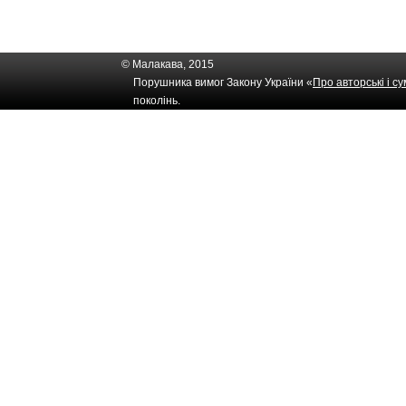
© Малакава, 2015
Порушника вимог Закону України «
Про авторські і с
поколінь.