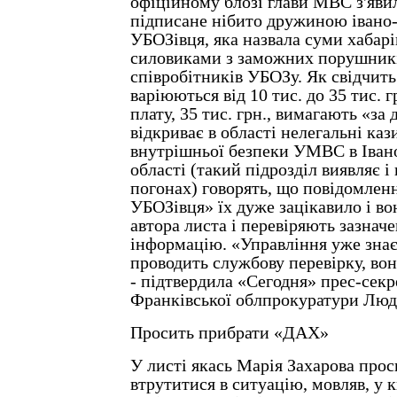
офіційному блозі глави МВС з'яви
підписане нібито дружиною івано
УБОЗівця, яка назвала суми хабарі
силовиками з заможних порушників
співробітників УБОЗу. Як свідчить
варіюються від 10 тис. до 35 тис. 
плату, 35 тис. грн., вимагають «за 
відкриває в області нелегальні каз
внутрішньої безпеки УМВС в Іван
області (такий підрозділ виявляє і
погонах) говорять, що повідомле
УБОЗівця» їх дуже зацікавило і в
автора листа і перевіряють зазнач
інформацію. «Управління уже знає
проводить службову перевірку, вон
- підтвердила «Сегодня» прес-секр
Франківської облпрокуратури Люд
Просить прибрати «ДАХ»
У листі якась Марія Захарова про
втрутитися в ситуацію, мовляв, у 