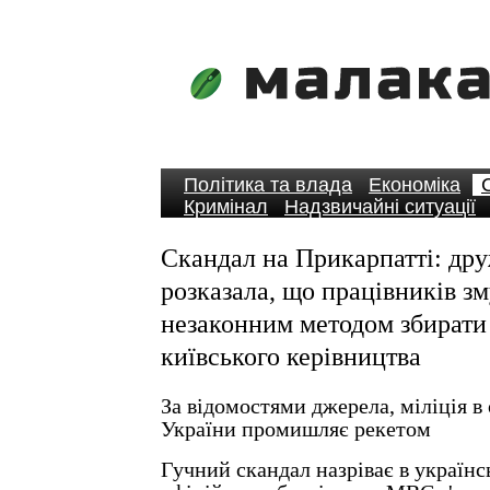
Політика та влада
Економіка
Кримінал
Надзвичайні ситуації
Скандал на Прикарпатті: др
розказала, що працівників 
незаконним методом збирати
київського керівництва
За відомостями джерела, міліція в 
України промишляє рекетом
Гучний скандал назріває в українсь