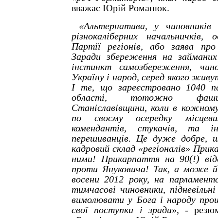
вважає Юрій Романюк.
«Альтернатива, у чиновників
різнокаліберних начальничків, о
Партії регіонів, або заява про
Заради збереження на займаних 
інстинкт самозбереження, чин
Україну і народ, серед якого живу
І те, що зареєстровано 1040 па
області, тотожно фашис
Станіславівщини, коли в кожному
по своєму осередку місцевих
комендантів, стукачів, та і
перешиванців. Це дуже добре, 
кадровий склад «регіоналів» При
ними! Прикарпаття на 90(!) від
проти Януковича! Так, а може й 
восени 2012 року, на парламент
тимчасові чиновники, підневільн
вимолювати у Бога і народу про
свої поступки і зради»
, - резю