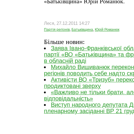
«Батьківщина» Юрій Романюк.
Леся, 27.12.2011 14:27
Партія регіонів
,
Батьківщина
,
Юрій Романюк
Більше новин:
Заява Івано-Франківської обла
партії «ВО «Батьківщина» та фр
в обласній раді
Михайло Вишиванюк перекона
регіонів поводить себе надто с
Активісти ВО «Тризуб» переко
продиктовані зверху
«Важливо не тільки брати, ал
відповідальність»
Виступ народного депутата 
пленарному засіданні ВР 21 гру