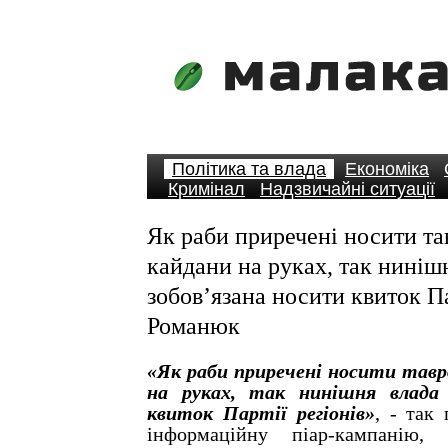
Політика та влада
Економіка
Кримінал
Надзвичайні ситуації
Як раби приречені носити тав
кайдани на руках, так ниніш
зобов’язана носити квиток Па
Романюк
«Як раби приречені носити тавр
на руках, так нинішня влада 
квиток Партії регіонів»
, - так
інформаційну піар-кампанію, 