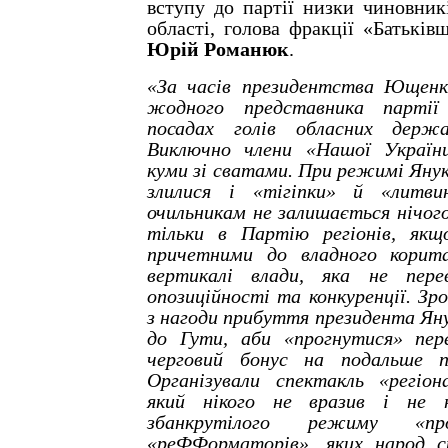
вступу до партії низки чиновник
області, голова фракції «Батьків
Юрій Романюк
.
«За часів президентства Ющенк
жодного представника партії
посадах голів обласних держа
Виключно члени «Нашої Україн
куми зі сватами. При режимі Янук
злилися і «тігіпки» й «литви
очильникам не залишається нічог
тільки в Партію регіонів, як
причетними до владного корита
вертикалі влади, яка не пере
опозиційності та конкуренції. Зр
з нагоди прибуття президента Яну
до Гути, аби «прогнутися» пе
черговий бонус на подальше п
Організували спектакль «регіона
який нікого не вразив і не н
збанкрутілого режиму «пр
«реФФорматорів», яких народ с