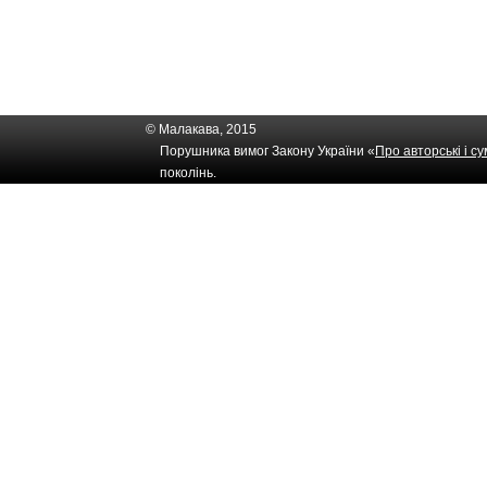
© Малакава, 2015
Порушника вимог Закону України «
Про авторські і с
поколінь.