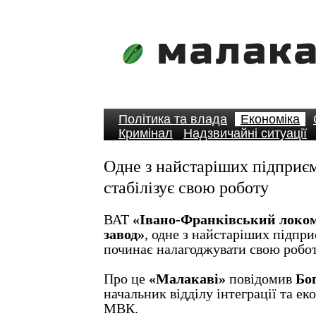
Політика та влада
Економіка
Кримінал
Надзвичайні ситуації
Одне з найстаріших підприє
стабілізує свою роботу
ВАТ
«Івано-Франківський локо
завод»
, одне з найстаріших підпр
починає налагоджувати свою робот
Про це
«Малакаві»
повідомив
Бо
начальник відділу інтеграції та е
МВК.