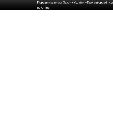
Порушника вимог Закону України «
Про авторські і с
поколінь.