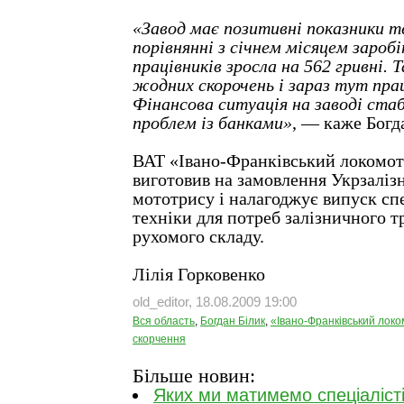
«Завод має позитивні показники т
порівнянні з січнем місяцем зароб
працівників зросла на 562 гривні. 
жодних скорочень і зараз тут пра
Фінансова ситуація на заводі ста
проблем із банками»
, — каже Богд
ВАТ «Івано-Франківський локомот
виготовив на замовлення Укрзаліз
мототрису і налагоджує випуск сп
техніки для потреб залізничного т
рухомого складу.
Лілія Горковенко
old_editor, 18.08.2009 19:00
Вся область
,
Богдан Білик
,
«Івано-Франківський лок
скорчення
Більше новин:
Яких ми матимемо спеціалісті