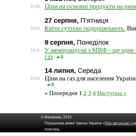
Ціни на основні продукти на ринк
11:48
27 серпня,
П’ятниця
Квіти суттєво подорожчають.
Вин
10:14
9 серпня,
Понеділок
У меморандумі з МВФ - ще одне 
15:11
газ
0
14 липня,
Середа
Ціни на газ для населення Україн
13:34
0
« Попередня
1
2
3
4
Наступна »
© Малакава, 2015
Порушника вимог Закону України «
Про авторські і с
поколінь.