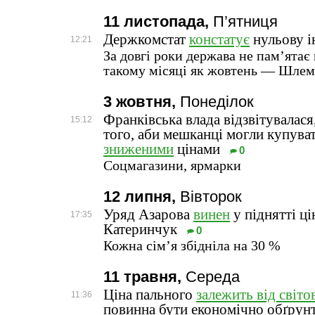
11 листопада,
П’ятниця
Держкомстат
констатує
нульову і
12:21
За довгі роки держава не пам’ятає 
такому місяці як жовтень — Шлем
3 жовтня,
Понеділок
Франківська влада відзвітувалася
15:12
того, аби мешканці могли купува
зниженими
цінами
0
Соцмагазини, ярмарки
12 липня,
Вівторок
Уряд Азарова
винен
у піднятті ц
17:35
Катеринчук
0
Кожна сім’я збідніла на 30 %
11 травня,
Середа
Ціна пального
залежить від світо
11:36
повинна бути економічно обґрун