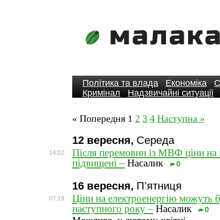
Політика та влада
Економіка
С
Кримінал
Надзвичайні ситуації
« Попередня
1
2
3
4
Наступна »
12 вересня,
Середа
Після перемовин із МВФ ціни на 
14:02
підвищені –
Насалик
0
16 вересня,
П’ятниця
Ціни на електроенергію можуть 
07:19
наступного року –
Насалик
0