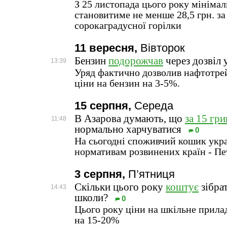
З 25 листопада цього року мінімал
становитиме не менше 28,5 грн. за
сорокаградусної горілки
11 вересня,
Вівторок
Бензин
подорожчав
через дозвіл
13:39
Уряд фактично дозволив нафтотре
ціни на бензин на 3-5%.
15 серпня,
Середа
В Азарова думають, що
за 15 гри
11:48
нормально харчуватися
0
На сьогодні споживчий кошик укра
нормативам розвинених країн - Пе
3 серпня,
П’ятниця
Скільки цього року
коштує
зібра
14:43
школи?
0
Цього року ціни на шкільне прилад
на 15-20%