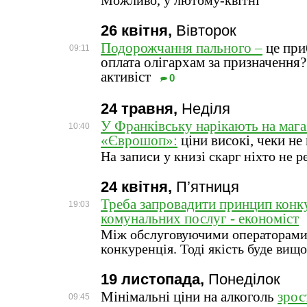
Можливо, у лютому-квітні
26 квітня,
Вівторок
Подорожчання пального –
це при
09:11
оплата олігархам за призначення
активіст
0
24 травня,
Неділя
У Франківську нарікають на маг
10:40
«Єврошоп»:
ціни високі, чеки не
На записи у книзі скарг ніхто не р
24 квітня,
П’ятниця
Треба запровадити принцип конку
19:03
комунальних послуг - економіст
Між обслуговуючими операторами
конкуренція. Тоді якість буде вищ
19 листопада,
Понеділок
Мінімальні ціни на алкоголь
зрос
09:45