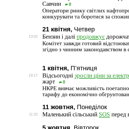
Савчин
0
Оператори ринку світлих нафтопр
конкурувати та боротися за спожи
21 квітня,
Четвер
Бензин і далі
продовжує
дорожча
13:02
Комітет завжди готовий відстоюва
згідно з чинним законодавством в 
1 квітня,
П’ятниця
Відсьогодні
зросли ціни за елект
19:17
жарт
0
НКРЕ вивчає можливість поетапно
тарифу до економічно обгрунтован
11 жовтня,
Понеділок
Маленький сільський
SOS
перед 
11:32
5 жовтня,
Вівторок