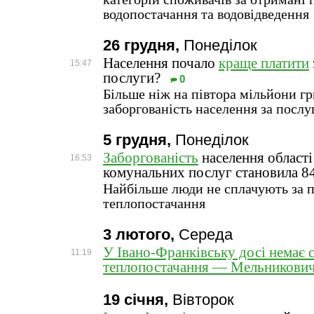
водопостачання та водовідведення
26 грудня,
Понеділок
Населення почало
краще платити
15:47
послуги?
0
Більше ніж на півтора мільйони г
заборгованість населення за посл
5 грудня,
Понеділок
Заборгованість
населення області
16:53
комунальних послуг становила 84
Найбільше люди не сплачують за 
теплопостачання
3 лютого,
Середа
У Івано-Франківську досі немає 
11:19
теплопостачання — Мельникови
19 січня,
Вівторок