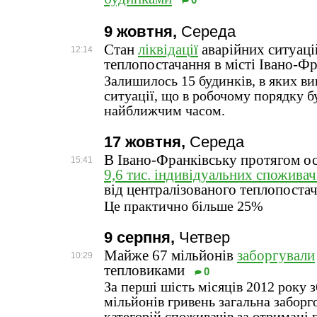
0
9 жовтня,
Середа
Стан
ліквідації
аварійних ситуаці
12:14
теплопостачання в місті Івано-Ф
Залишилось 15 будинків, в яких ви
ситуації, що в робочому порядку б
найближчим часом.
17 жовтня,
Середа
В Івано-Франківську протягом ос
15:41
9,6 тис. індивідуальних споживач
від централізованого теплопоста
Це практично більше 25%
9 серпня,
Четвер
Майже 67 мільйонів
заборгували
10:29
тепловиками
0
За перші шість місяців 2012 року 
мільйонів гривень загальна заборго
категорій споживачів за отримані 