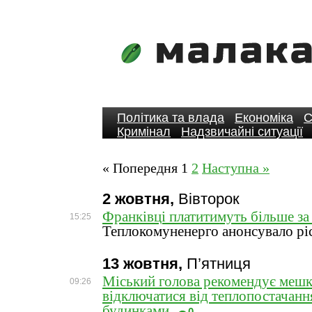
Політика та влада
Економіка
С
Кримінал
Надзвичайні ситуації
« Попередня
1
2
Наступна »
2 жовтня,
Вівторок
Франківці платитимуть більше за
15:25
Теплокомуненерго анонсувало рі
13 жовтня,
П’ятниця
Міський голова рекомендує меш
09:26
відключатися від теплопостачанн
будинками