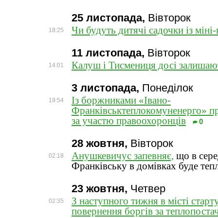
25 листопада,
Вівторок
Чи будуть дитячі садочки із міні
18:25
11 листопада,
Вівторок
Калуш і Тисмениця досі залишают
14:01
3 листопада,
Понеділок
Із боржниками «Івано-
19:54
Франківськтеплокомуненерго» пр
за участю правоохоронців
0
28 жовтня,
Вівторок
Анушкевичус запевняє,
що в сере
02:18
Франківську в домівках буде теп
23 жовтня,
Четвер
З наступного тижня в місті старту
02:35
повернення боргів за теплопоста