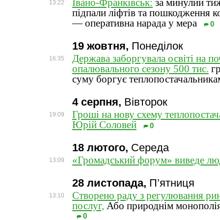
Івано-Франківськ:
за минулий ти
13:22
підпали ліфтів та пошкодження 
— оперативна нарада у мера
0
19 жовтня,
Понеділок
Держава заборгувала освіті на по
16:35
опалювального сезону 500 тис.
гр
суму боргує теплопостачальника
4 серпня,
Вівторок
Гроші на нову схему теплопоста
19:09
Юрій Соловей
0
18 лютого,
Середа
«Громадський форум» виведе лю
13:09
28 листопада,
П’ятниця
Створено раду з регулювання ри
13:10
послуг,
Або природнім монополія
0