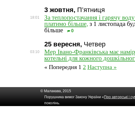
3 жовтня,
П’ятниця
За теплопостачання і гарячу воду
18:01
платимо більше,
з 1 листопада бу
більше
0
25 вересня,
Четвер
Мер Івано-Франківська має намір
03:10
котельні для кожного дошкільног
« Попередня
1
2
Наступна »
© Малакава, 2015
Порушника вимог Закону України «
Про авторські і с
поколінь.