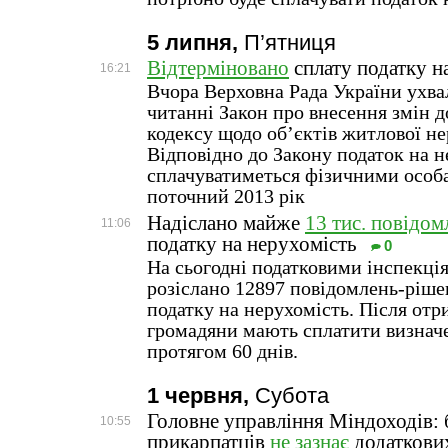
5 липня,
П’ятниця
Відтерміновано
сплату податку н
16:21
Вчора Верховна Рада України ухва
читанні Закон про внесення змін д
кодексу щодо об’єктів житлової не
Відповідно до Закону податок на н
сплачуватиметься фізичними особа
поточний 2013 рік
Надіслано майже
13 тис. повідо
11:06
податку на нерухомість
0
На сьогодні податковими інспекці
розіслано 12897 повідомлень-ріше
податку на нерухомість. Після отр
громадяни мають сплатити визнач
протягом 60 днів.
1 червня,
Субота
Головне управління Міндоходів: 
10:55
прикарпатців
не зазнає
додаткових