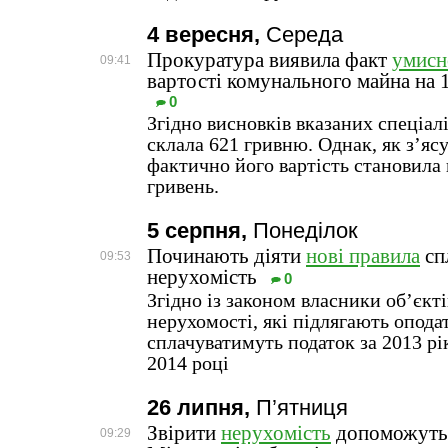
4 вересня,
Середа
Прокуратура виявила факт
умисн
09:41
вартості комунального майна на 
0
Згідно висновків вказаних спеціаліс
склала 621 гривню. Однак, як з’яс
фактично його вартість становила в
гривень.
5 серпня,
Понеділок
Починають діяти
нові правила
сп
09:53
нерухомість
0
Згідно із законом власники об’єкт
нерухомості, які підлягають опод
сплачуватимуть податок за 2013 рі
2014 році
26 липня,
П’ятниця
Звірити
нерухомість
допоможуть 
09:29