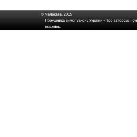
© Малакава, 2015
Порушника вимог Закону України «
Про авторські і с
поколінь.