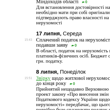
Міндоходів області
0
Для встановлення достовірності н
необхідно мати при собі оригінали
підтверджують право власності на
нерухомості
17 липня,
Середа
Сплачений податок на нерухоміс
15:43
подавши заяву
0
В області, податок на нерухомість
платників-фізичних осіб. Бюджет 
грн. податку.
8 липня,
Понеділок
Звірку
щодо житлової нерухомост
15:51
до кінця року
0
Прийнятий нещодавно Верховною 
проект закону «Про внесення змін 
Податкового кодексу України щодо
нерухомості» передбачає, що цьог
потрібно буде сплачувати податок 