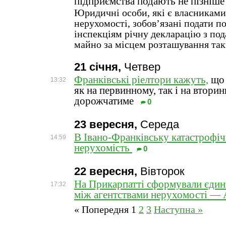
підприємства подають не пізніше
Юридичні особи, які є власниками
нерухомості, зобов’язані подати п
інспекціям річну декларацію з по
майно за місцем розташування так
21 січня,
Четвер
Франківські ріелтори кажуть,
що 
13:32
як на первинному, так і на втори
дорожчатиме
0
23 вересня,
Середа
В Івано-Франківську катастрофіч
14:59
нерухомість
0
22 вересня,
Вівторок
На Прикарпатті сформували єдині
17:32
між агентствами нерухомості —
« Попередня
1
2
3
Наступна »