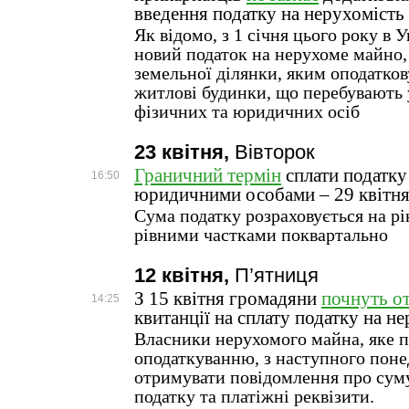
введення податку на нерухомість
Як відомо, з 1 січня цього року в 
новий податок на нерухоме майно, 
земельної ділянки, яким оподатко
житлові будинки, що перебувають 
фізичних та юридичних осіб
23 квітня,
Вівторок
Граничний термін
сплати податку
16:50
юридичними особами – 29 квітня
Сума податку розраховується на рі
рівними частками поквартально
12 квітня,
П’ятниця
З 15 квітня громадяни
почнуть о
14:25
квитанції на сплату податку на н
Власники нерухомого майна, яке п
оподаткуванню, з наступного поне
отримувати повідомлення про сум
податку та платіжні реквізити.