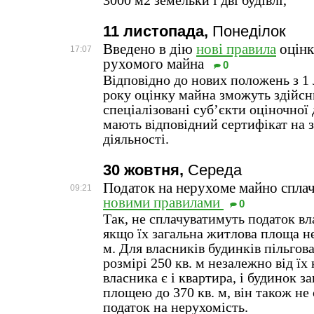
3000 м2 земельки і дві будівлі,
11 листопада,
Понеділок
Введено в дію
нові правила
оцінк
17:07
рухомого майна
0
Відповідно до нових положень з 1
року оцінку майна зможуть здійс
спеціалізовані суб’єкти оціночної 
мають відповідний сертифікат на з
діяльності.
30 жовтня,
Середа
Податок на нерухоме майно спла
09:21
новими правилами
0
Так, не сплачуватимуть податок вл
якщо їх загальна житлова площа н
м. Для власників будинків пільгов
розмірі 250 кв. м незалежно від їх
власника є і квартира, і будинок 
площею до 370 кв. м, він також не
податок на нерухомість.