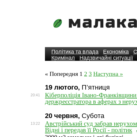
Політика та влада
Економіка
С
Кримінал
Надзвичайні ситуації
« Попередня
1
2
3
Наступна »
19 лютого,
П’ятниця
Кіберполіція Івано-Франківщини
20:41
держреєстратора в аферах з нер
20 червня,
Субота
Австрійський суд забрав нерухом
13:22
Відні і передав її Росії - політик