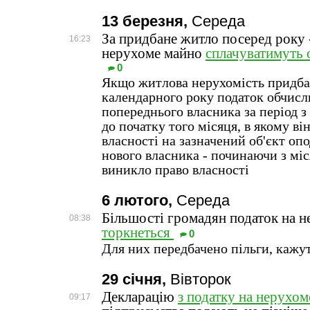
13 березня,
Середа
За придбане житло посеред року 
16:23
нерухоме майно
сплачуватимуть 
0
Якщо житлова нерухомість придба
календарного року податок обчисл
попереднього власника за період з 
до початку того місяця, в якому ві
власності на зазначений об'єкт опо
нового власника - починаючи з міс
виникло право власності
6 лютого,
Середа
Більшості громадян податок на 
08:38
торкнеться
0
Для них передбачено пільги, кажут
29 січня,
Вівторок
Декларацію
з податку на нерухо
09:17