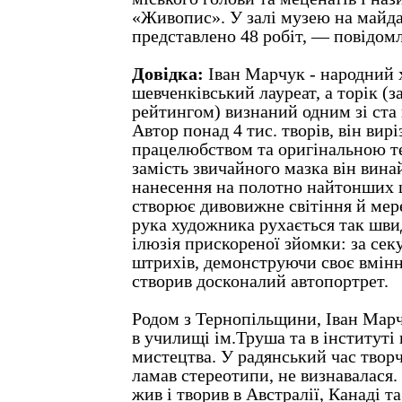
«Живопис». У залі музею на майд
представлено 48 робіт, — повідом
Довідка:
Іван Марчук - народний 
шевченківський лауреат, а торік (
рейтингом) визнаний одним зі ста г
Автор понад 4 тис. творів, він вир
працелюбством та оригінальною т
замість звичайного мазка він вина
нанесення на полотно найтонших ц
створює дивовижне світіння й мер
рука художника рухається так шви
ілюзія прискореної зйомки: за сек
штрихів, демонструючи своє вмін
створив досконалий автопортрет.
Родом з Тернопільщини, Іван Марч
в училищі ім.Труша та в інституті
мистецтва. У радянський час твор
ламав стереотипи, не визнавалася. 
жив і творив в Австралії, Канаді 