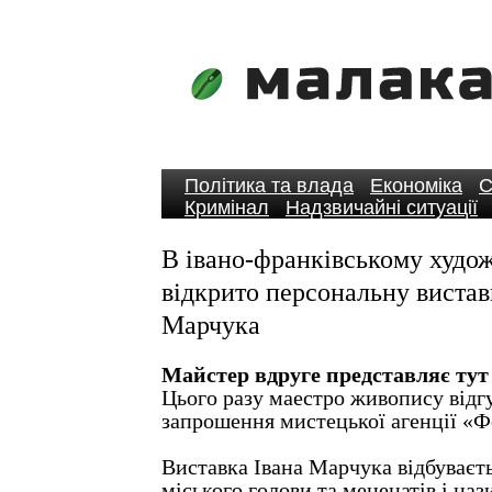
Політика та влада
Економіка
С
Кримінал
Надзвичайні ситуації
В івано-франківському худо
відкрито персональну вистав
Марчука
Майстер вдруге представляє тут
Цього разу маестро живопису відг
запрошення мистецької агенції «
Виставка Івана Марчука відбуваєт
міського голови та меценатів і на