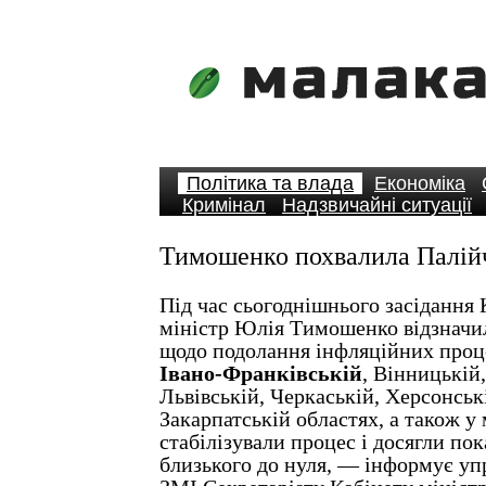
Політика та влада
Економіка
Кримінал
Надзвичайні ситуації
Тимошенко похвалила Палій
Під час сьогоднішнього засідання
міністр Юлія Тимошенко відзначи
щодо подолання інфляційних проце
Івано-Франківській
, Вінницькій
Львівській, Черкаській, Херсонськ
Закарпатській областях, а також у 
стабілізували процес і досягли пок
близького до нуля, — інформує упра