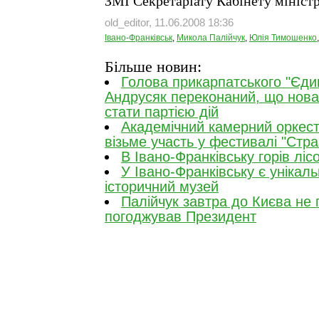
ЗМІ Секретаріату Кабінету міністр
old_editor, 11.06.2008 18:36
Івано-Франківськ
,
Микола Палійчук
,
Юлія Тимошенко
Більше новин:
Голова прикарпатського "Єди
Андрусяк переконаний, що нова
стати партією дій
Академічний камерний оркест
візьме участь у фестивалі "Стра
В Івано-Франківську горів ліс
У Івано-Франківську є унікаль
історичний музей
Палійчук завтра до Києва не 
погоджував Президент