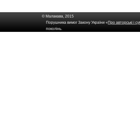
© Малакава, 2015
Порушника вимог Закону України «
Про авторські і с
поколінь.