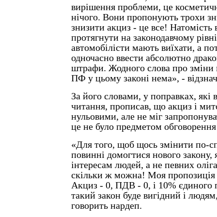
вирішення проблеми, це косметичн
нічого. Вони пропонують трохи зн
знизити акциз - це все! Натомість 
протягнути на законодавчому рівні
автомобілісти мають виїхати, а пот
одночасно ввести абсолютно драко
штрафи. Жодного слова про зміни 
ПФ у цьому законі нема», - відзна
За його словами, у поправках, які в
читання, прописав, що акциз і ми
нульовими, але не міг запропонув
це не було предметом обговорення
«Для того, щоб щось змінити по-
повинні домогтися нового закону, 
інтересам людей, а не певних оліг
скільки ж можна! Моя пропозиція 
Акциз - 0, ПДВ - 0, і 10% єдиного 
такий закон буде вигідний і людям,
говорить нардеп.