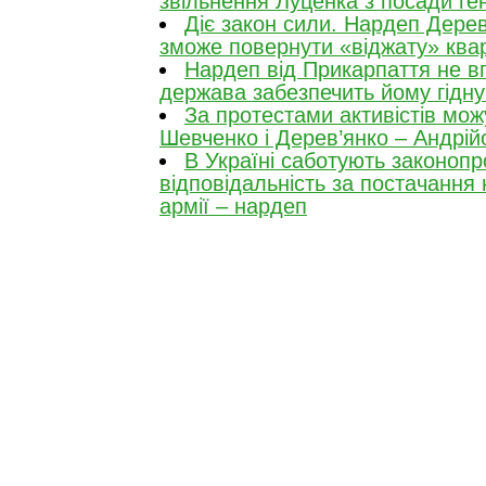
звільнення Луценка з посади ге
Діє закон сили. Нардеп Дерев
зможе повернути «віджату» ква
Нардеп від Прикарпаття не в
держава забезпечить йому гідну
За протестами активістів мож
Шевченко і Дерев’янко – Андрій
В Україні саботують законоп
відповідальність за постачання 
армії – нардеп