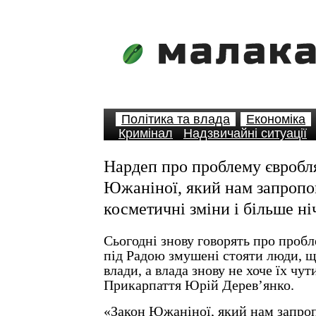
Політика та влада
Економіка
Кримінал
Надзвичайні ситуації
Нардеп про проблему євробл
Южаніної, який нам запропо
косметичні зміни і більше ні
Сьогодні знову говорять про пробл
під Радою змушені стояти люди, щ
влади, а влада знову не хоче їх чут
Прикарпаття Юрій Дерев’янко.
«Закон Южаніної, який нам запроп