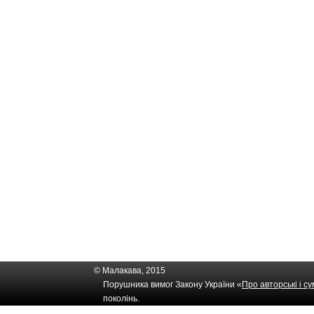
© Малакава, 2015
Порушника вимог Закону України «
Про авторські і с
поколінь.