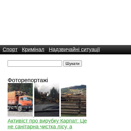
Спорт
Кримінал
Надзвичайні ситуації
Фоторепортажі
Активіст про вирубку Карпат: Це
не санітарна чистка лісу, а