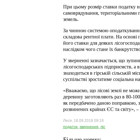
При цьому розмір ставки податку 
самоврядування, територіальними 
земель.
За чинною системою оподаткування н
складова рентної плати. На основі 
його ставки для деяких лісогоспода
наслідком чого стане їх банкрутство
У зверненні зазначається, що зупи
лісогосподарських підприємств, а 
знаходиться в гірській сільській мі
суспільстві зростатиме соціальна н
«Вважаємо, що лісові землі не можн
деревину заготовляють раз в 80-100
як передбачено даною поправкою, з
розвинених країнах ЄС та світу», – 
Леся, 18.09.2018 09:18
податок
,
звернення
,
ліс
Більше новин: