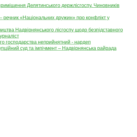
приміщення Делятинського держлісгоспу. Чиновників
– речник «Національних дружин» про конфлікт у
ництва Надвірнянського лісгоспу щодо безпідставного
урналіст
ого господарства неприйнятний - нардеп
упційний суд та імпічмент – Надвірнянська райрада