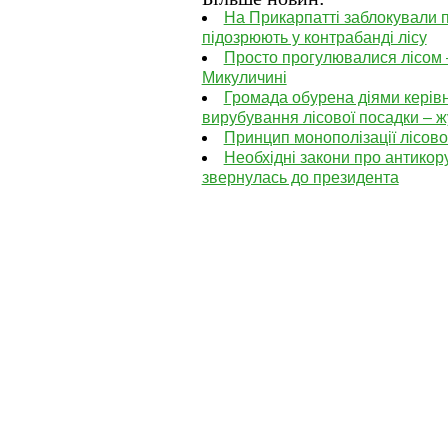
На Прикарпатті заблокували 
підозрюють у контрабанді лісу
Просто прогулювалися лісом 
Микуличині
Громада обурена діями керів
вирубування лісової посадки – ж
Принцип монополізації лісов
Необхідні закони про антикор
звернулась до президента