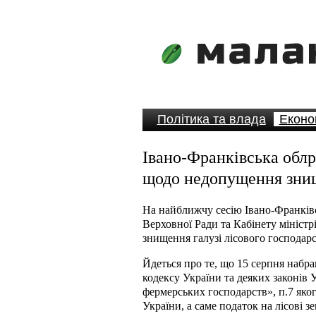
Політика та влада
Еконо
Івано-Франківська облр
щодо недопущення знищ
На найближчу сесію Івано-Франківс
Верховної Ради та Кабінету мініст
знищення галузі лісового господар
Йдеться про те, що 15 серпня набр
кодексу України та деяких законів
фермерських господарств», п.7 яког
України, а саме податок на лісові з