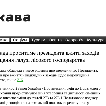
міка
Соціум
Туризм
Освіта
Здоров’я
Культура
ада проситиме президента вжити заходів
ення галузі лісового господарства
ька обларада винесе рішення про звернення до Президента,
рів про вжиття невідкладних заходів щодо недопущення
ства, пише
ZIK
.
ав чинності Закон України «Про внесення змін до Податкового
 України щодо стимулювання утворення та діяльності сімейних
о внесено зміни до статей 273 та 273.1 Податкового кодексу
емлі розподілено на земельний податок та рентну плату.