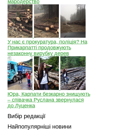
мародерство
У нас є прокуратура, поліція? На
Прикарпатті продовжують
незаконну вирубку дерев
Юра, Карпати безкарно знищують
– співачка Руслана звернулася
до Луценка
Вибір редакції
Найпопулярніші новини