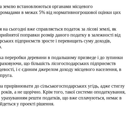
на землю встановлюються органами місцевого
громадами в межах 5% від нормативногрошової оцінки цих
а сьогодні вже справляється податок за лісові землі, як
прийнятої поправки розмір даного податку в залежності від
рських підприємств зросте і перевищить суму доходів,
.
нка переробки деревини в подальшому призведе і до зупинки
враховуючи, що більшість лісогосподарських підприємств
сцевості, і є єдиним джерелом доходу місцевого населення, в
апруга.
а прирівнювати до сільськогосподарських угідь, адже стиглу
 років, а не щорічно. Крім того, такої системи оподаткування,
 урахуванням решти податків, що вже сплачуються, немає в
йдеться у проекті рішення.