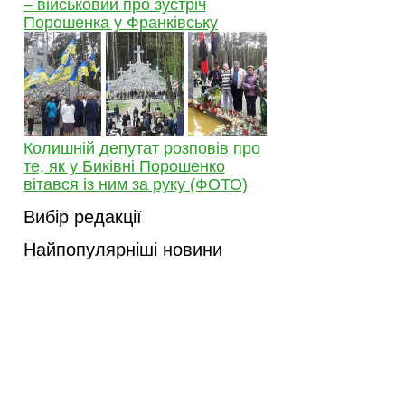
– військовий про зустріч
Порошенка у Франківську
Колишній депутат розповів про
те, як у Биківні Порошенко
вітався із ним за руку (ФОТО)
Вибір редакції
Найпопулярніші новини