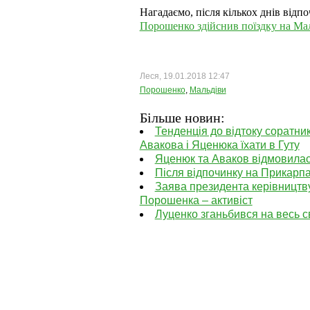
Нагадаємо, після кількох днів відп
Порошенко здійснив поїздку на Мал
Леся, 19.01.2018 12:47
Порошенко
,
Мальдіви
Більше новин:
Тенденція до відтоку соратник
Авакова і Яценюка їхати в Гуту
Яценюк та Аваков відмовилася 
Після відпочинку на Прикарп
Заява президента керівництву
Порошенка – активіст
Луценко зганьбився на весь св