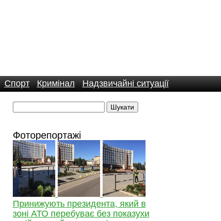
Спорт
Кримінал
Надзвичайні ситуації
Фоторепортажі
Принижують президента, який в
зоні АТО перебуває без показухи