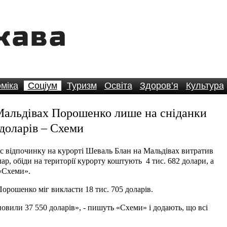
міка
Соціум
Туризм
Освіта
Здоров’я
Культура
 Мальдівах Порошенко лише на сніданки
 доларів – Схеми
с відпочинку на курорті Шеваль Блан на Мальдівах витратив
ар, обіди на території курорту коштують 4 тис. 682 долари, а
 «Схеми».
Порошенко міг викласти 18 тис. 705 доларів.
новили 37 550 доларів», - пишуть «Схеми» і додають, що всі