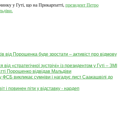
очинку у Гуті, що на Прикарпатті,
президент Петро
ьдіви.
ів від Порошенка буде зростати – активіст про відмову
від «стратегічної зустрічі» із президентом у Гуті – ЗМІ
атті Порошенко відвідав Мальдіви
 ФСБ викликає сумніви і нагадує лист Саакашвілі до
іт і повинен піти у відставку - нардеп