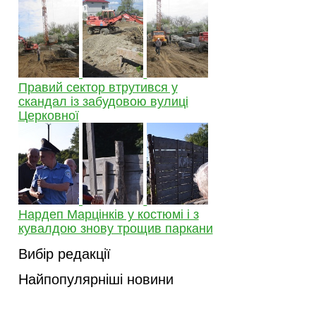
Правий сектор втрутився у
скандал із забудовою вулиці
Церковної
Нардеп Марцінків у костюмі і з
кувалдою знову трощив паркани
Вибір редакції
Найпопулярніші новини