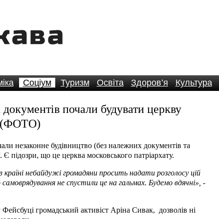
іка
Соціум
Туризм
Освіта
Здоров’я
Культура
х документів почали будувати церкву
у (ФОТО)
чали незаконне будівництво (без належних документів та
. Є підозри, що це церква московського патріархату.
країні небайдужі громадяни просить надати розголосу цій
о самоврядування не спустили це на гальмах. Будемо вдячні»,
-
у Фейсбуці громадський активіст Аріна Сивак, дозволів ні