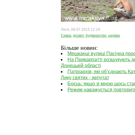
Леся, 06.07.2015 12:19
Сивак
,
дозвіл
,
будівництво
,
церква
Більше новин:
Мешканці вулиці Пасічна прос
На Прикарпатті розшукують д
Донецькій області
Патріархів, які об’єднають К
Лику святих - депутат
Боєць: якщо зі мною щось стан
Режим наважується повторити 