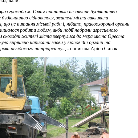
 надавали.
ораз громада м. Галич припиняла незаконне будівництво
я будівництво відновилося, жителі міста викликали
ли, що це питання міської ради і, нібито, правоохоронні органи
ишалося робити людям, якби події набрали агресивного
цим сьогодні жителі міста звернулися до мера міста Ореста
уло вирішено написати заяви у відповідні органи та
ркви невідомого патріархату», -
написала Аріна Сивак.