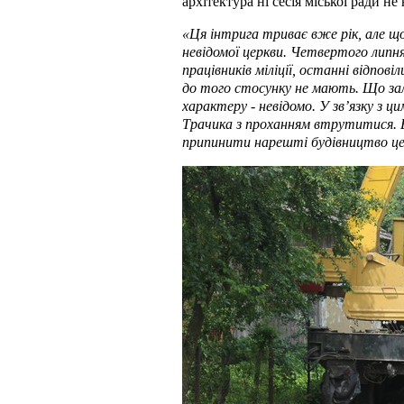
архітектура ні сесія міської ради не
«Ця інтрига триває вже рік, але щ
невідомої церкви. Четвертого липн
працівників міліції, останні відпові
до того стосунку не мають. Що зал
характеру - невідомо. У зв’язку з 
Трачика з проханням втрутитися. Б
припинити нарешті будівництво це