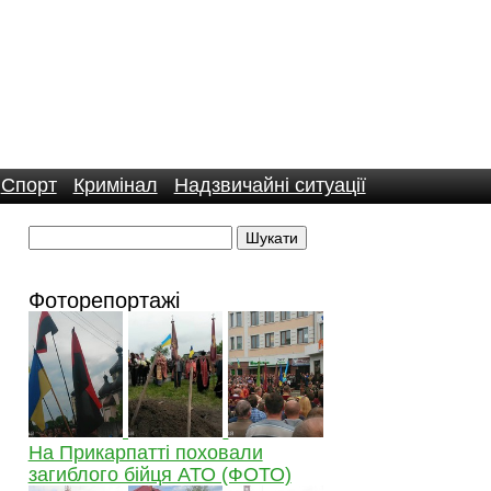
Спорт
Кримінал
Надзвичайні ситуації
Фоторепортажі
На Прикарпатті поховали
загиблого бійця АТО (ФОТО)