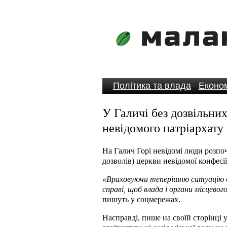
Політика та влада
Економ
У Галичі без дозвільни
невідомого патріархат
На Галич Горі невідомі люди розпо
дозволів) церкви невідомої конфесії
«Враховуючи теперішню ситуацію в 
справі, щоб влада і органи місцевог
пишуть у соцмережах.
Насправді, пише на своїй сторінці 