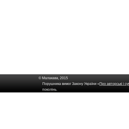
© Малакава, 2015
Порушника вимог Закону України «
Про авторські і с
поколінь.