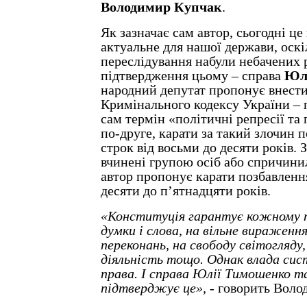
Володимир Купчак
.
Як зазначає сам автор, сьогодні ц
актуальне для нашої держави, оскі
переслідування набули небачених 
підтвердження цьому – справа
Юл
народний депутат пропонує внести
Кримінального кодексу України – п
сам термін «політичні репресії та 
по-друге, карати за такий злочин 
строк від восьми до десяти років. З
вчинені групою осіб або спричини
автор пропонує карати позбавлення
десяти до п’ятнадцяти років.
«Конституція гарантує кожному п
думки і слова, на вільне вираження 
переконань, на свободу світогляду
діяльність тощо. Однак влада си
права. І справа Юлії Тимошенко та
підтверджує це», -
говорить Воло