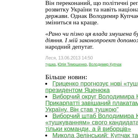
Він переконаний, що політичні ре
розвитку України та навіть націон
держави. Однак Володимир Купчак 
зміниться на краще.
«Рано чи пізно ця влада змушена бу
діяння. І мій законопроект допом
народний депутат.
Леся, 13.06.2013 14:50
тушка
,
Юлія Тимошенко
,
Володимир Купчак
Більше новин:
Гриценко прогнозує нові «туш
президентом Яценюка
Виборчий округ Володимира 
Прикарпатті завішаний плакатам
Україну. Він став тушкою"
Виборчий штаб Володимира 
«тушкуванням» свого кандидата
тільки команди, а й виборців»
Микола Зелінський: Купчак т