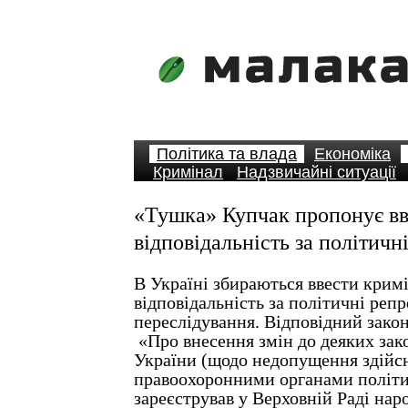
Політика та влада
Економіка
Кримінал
Надзвичайні ситуації
«Тушка» Купчак пропонує вв
відповідальність за політичн
В Україні збираються ввести крим
відповідальність за політичні репре
переслідування. Відповідний зако
«Про внесення змін до деяких зак
України (щодо недопущення здійс
правоохоронними органами політи
зареєстрував у Верховній Раді нар