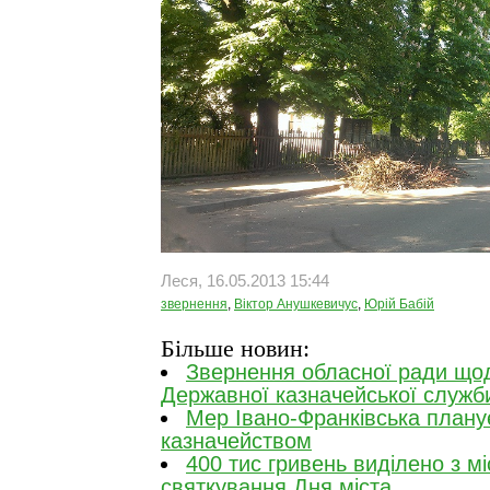
Леся, 16.05.2013 15:44
звернення
,
Віктор Анушкевичус
,
Юрій Бабій
Більше новин:
Звернення обласної ради щод
Державної казначейської служб
Мер Івано-Франківська планує
казначейством
400 тис гривень виділено з м
святкування Дня міста