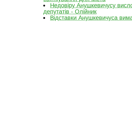
Недовіру Анушкевичусу висл
депутатів - Олійник
Відставки Анушкевичуса вимаг