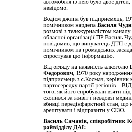
автомобіля із нею було двоє дітей,
невідомо.
Водієм джипа був підприємець, 197
помічником нардепа
Василя Чудн
розмові з тележурналістом каналу
обласної організації ПР Василь Чу
повідомив, що винуватець ДТП є д
помічником на громадських засада
спростував цю інформацію.
Від огляду на наявність алкоголю
Федорович
, 1970 року народженн
підприємець з с.Космач, керівник 
партосередку партії регіонів – 
того, як його спробували взяти під
схопився за живіт і невдовзі меди
вбивці передінфарктний стан, що 
арештувати і відправити у СІЗО.
Василь Саманів, співробітник 
райвідділу ДАІ: