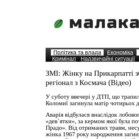
Політика та влада
Економіка
Кримінал
Надзвичайні ситуації
ЗМІ: Жінку на Прикарпатті з
регіонал з Космача (Відео)
У суботу ввечері у ДТП, що трапил
Коломиї загинула матір чотирьох д
Аварія відбулася внаслідок лобово
«дев`ятки», за кермом якої була по
Прадо». Від отриманих травм, нес
жінка 1967 року народження загину