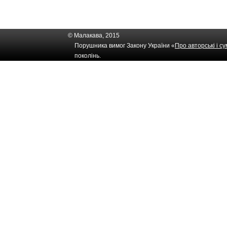
© Малакава, 2015
Порушника вимог Закону України «
Про авторські і с
поколінь.