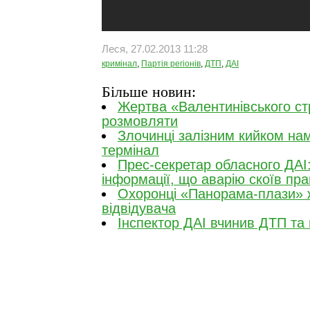
Леся, 27.02.2013 11:28
кримінал
,
Партія регіонів
,
ДТП
,
ДАІ
Більше новин:
Жертва «Валентинівського ст
розмовляти
Злочинці залізним кийком на
термінал
Прес-секретар обласного ДАІ
інформації, що аварію скоїв пра
Охоронці «Панорама-плази» 
відвідувача
Інспектор ДАІ вчинив ДТП та 