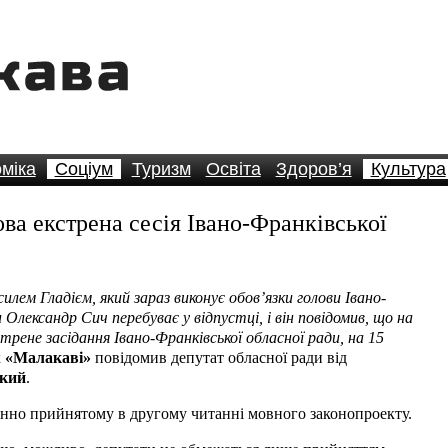
міка
Соціум
Туризм
Освіта
Здоров’я
Культура
ова екстрена сесія Івано-Франківської
илем Гладієм, який зараз виконує обов’язки голови Івано-
и Олександр Сич перебуває у відпустці, і він повідомив, що на
трене засідання Івано-Франківської обласної ради, на 15
х
«Малакаві»
повідомив депутат обласної ради від
кий
.
конно прийнятому в другому читанні мовного законопроекту.