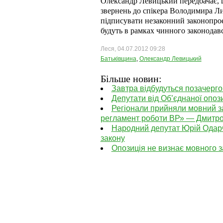
Олександр Левицький передбачає, 
звернень до спікера Володимира Л
підписувати незаконний законопроек
будуть в рамках чинного законодавс
Леся, 04.07.2012 09:28
Батьківщина
,
Олександр Левицький
Більше новин:
Завтра відбудуться позачергов
Депутати від Об’єднаної опоз
Регіонали прийняли мовний з
регламент роботи ВР» — Дмитр
Народний депутат Юрій Одарч
закону
Опозиція не визнає мовного за