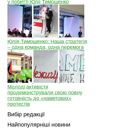
у побитті Юлії Тимошенко
Юлія Тимошенко: Наша стратегія
– одна команда, одна перемога
Молоді активісти
продемонстрували свою повну
готовність до «наметових»
протестів
Вибір редакції
Найпопулярніші новини