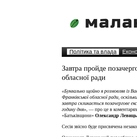
Політика та влада
Еконо
Завтра пройде позачерг
обласної ради
«Буквально щойно я розмовляв із Вас
Франківської обласної ради, оскільк
завтра скликається позачергове екс
годину дня»
, — про це в коментаря
«Батьківщини»
Олександр Левиць
Сесія звісно буде присвячена неза