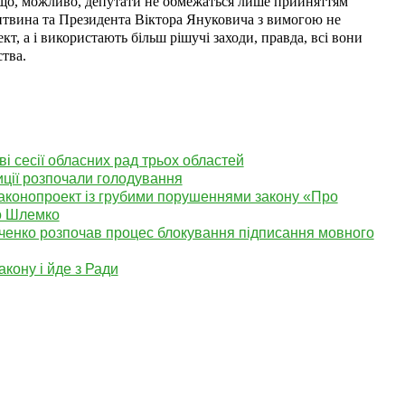
що, можливо, депутати не обмежаться лише прийняттям
итвина та Президента Віктора Януковича з вимогою не
т, а і використають більш рішучі заходи, правда, всі вони
тва.
і сесії обласних рад трьох областей
иції розпочали голодування
аконопроект із грубими порушеннями закону «Про
о Шлемко
енко розпочав процес блокування підписання мовного
кону і йде з Ради