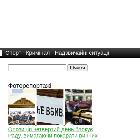
Спорт
Кримінал
Надзвичайні ситуації
Фоторепортажі
Опозиція четвертий день блокує
Раду, вимагаючи покарати винних