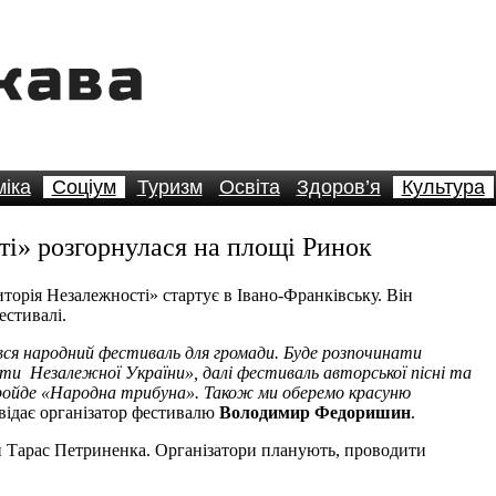
іка
Соціум
Туризм
Освіта
Здоров’я
Культура
і» розгорнулася на площі Ринок
рія Незалежності» стартує в Івано-Франківську. Він
естивалі.
увся народний фестиваль для громади. Буде розпочинати
ти Незалежної України», далі фестиваль авторської пісні та
ройде «Народна трибуна». Також ми оберемо красуню
овідає організатор фестивалю
Володимир Федоришин
.
 Тарас Петриненка. Організатори планують, проводити