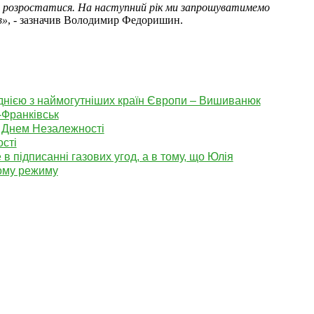
 розростатися. На наступний рік ми запрошуватимемо
в»
, - зазначив Володимир Федоришин.
однією з наймогутніших країн Європи – Вишиванюк
-Франківськ
 Днем Незалежності
сті
 підписанні газових угод, а в тому, що Юлія
ому режиму