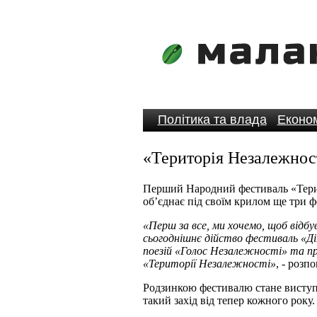
Політика та влада
Економ
«Територія Незалежност
Перший Народний фестиваль «Терито
об’єднає під своїм крилом ще три ф
«Перш за все, ми хочемо, щоб відб
сьогоднішнє дійство фестиваль «Ді
поезій «Голос Незалежності» та п
«Території Незалежності»
, - розп
Родзинкою фестивалю стане виступ
такий захід від тепер кожного року.