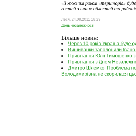
«З кожним роком «територія» буде
гостей з інших областей та районі
Леся, 24.08.2011 18:29
День незалежності
Більше новин:
Через 10 років Україна буде 
Вишиванки заполонили Івано
Привітання Юлії Тимошенко з
Привітання з Днем Незалежно
Дмитро Шлемко: Проблема не в
Володимирівна не скорилася ць