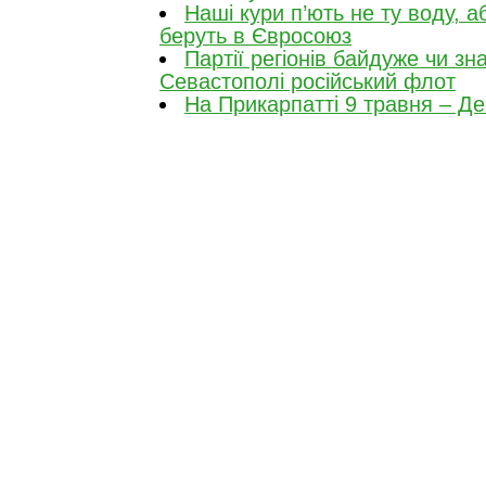
Наші кури п’ють не ту воду, 
беруть в Євросоюз
Партії регіонів байдуже чи зн
Севастополі російський флот
На Прикарпатті 9 травня – Де