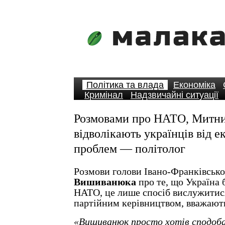
Політика та влада
Економіка
Кримінал
Надзвичайні ситуації
Розмовами про НАТО, Митни
відволікають українців від 
проблем — політолог
Розмови голови Івано-Франківськ
Вишиванюка
про те, що Україна б
НАТО, це лише спосіб вислужитис
партійним керівництвом, вважають
«Вишиванюк просто хотів сподоба