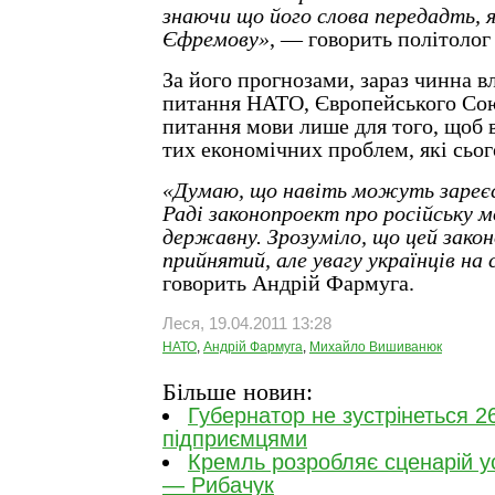
знаючи що його слова передадть, 
Єфремову»
, — говорить політоло
За його прогнозами, зараз чинна в
питання НАТО, Європейського Сою
питання мови лише для того, щоб в
тих економічних проблем, які сього
«Думаю, що навіть можуть зареє
Раді законопроект про російську мо
державну. Зрозуміло, що цей зако
прийнятий, але увагу українців на 
говорить Андрій Фармуга.
Леся, 19.04.2011 13:28
НАТО
,
Андрій Фармуга
,
Михайло Вишиванюк
Більше новин:
Губернатор не зустрінеться 26
підприємцями
Кремль розробляє сценарій у
— Рибачук