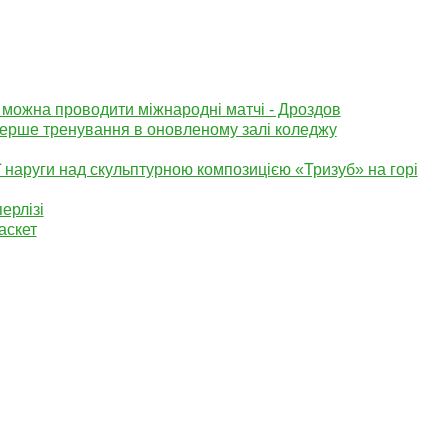
 можна проводити міжнародні матчі - Дроздов
перше тренування в оновленому залі коледжу
 наруги над скульптурною композицією «Тризуб» на горі
ерлізі
аскет