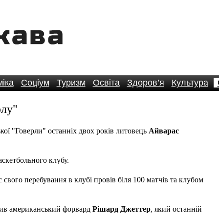
іка
Соціум
Туризм
Освіта
Здоров’я
Культура
рлу"
кої "Говерли" останніх двох років литовець
Айварас
аскетбольного клубу.
 свого перебування в клубі провів біля 100 матчів та клубом
нив американський форвард
Рішард Джеттер
, який останній