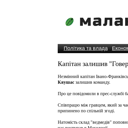
Політика та влада
Економ
Капітан залишив "Гове
Незмінний капітан Івано-Франківсь
Кяушас
залишив команду.
Про це повідомили в прес-службі б
Співпрацю між гравцем, який за час
припинено по спільній згоді.
Натомість склад "ведмедів" попов
час виступав в Македонії.