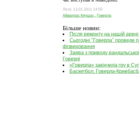
Леся, 13.01.2011 14:50
Айвапрас Кяушас,
,
Говерла
Більше новин:
Після ремонту на нашій арені
Сьогодні "Говерла" проведе 
фізвиховання
Заява з приводу вандальської
Говерлі
«Говерла» закінчила гру в Суп
Баскетбол. Говерла-Кривбасб