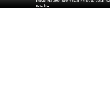
Порушника вимог Закону України «
Про авторські і с
поколінь.