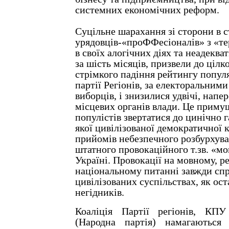
системних економічних реформ.
Суцільне шарахання зі сторони в 
урядовців-«проФФесіоналів» з «т
в своїх алогічних діях та неадеква
за шість місяців, призвели до цілк
стрімкого падіння рейтингу попул
партії Регіонів, за електоральним
виборців, і знизилися удвічі, напе
місцевих органів влади. Це примуш
популістів звертатися до цинічно г
якої цивілізованої демократичної к
прийомів небезпечного розбурхува
штатного провокаційного т.зв. «м
Україні. Провокації на мовному, р
національному питанні завжди сп
цивілізованих суспільствах, як ос
негідників.
Коаліція Партії регіонів, КП
(Народна партія) намагаються