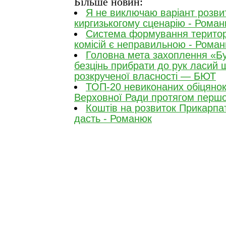
Більше новин:
Я не виключаю варіант розвит
киргизькогому сценарію - Рома
Система формування територ
комісій є неправильною - Рома
Головна мета захоплення «Бу
безцінь прибрати до рук ласий
розкрученої власності — БЮТ
ТОП-20 невиконаних обіцянок
Верховної Ради протягом першог
Коштів на розвиток Прикарпа
дасть - Романюк