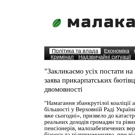
Політика та влада
Економіка
Кримінал
Надзвичайні ситуації
"Закликаємо усіх постати на 
заява прикарпатських бютівц
двомовності
"Намагання збанкрутілої коаліції 
більшості у Верховній Раді Украї
вже сьогодні», призвело до катаст
реальних доходів громадян та рівня
пенсіонерів, малозабезпечених вер
бізнесу та підприємництва, при ві