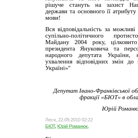
рішуче стануть на захист Нац
держави та основного її атрибуту 
мови!
Вся відповідальність за можливі
супільно-політичного протист
Майдану 2004 року, цілковит
президента Януковича та перс
народного депутата України, 
ухвалення відповідних змін до
Україні»"
Депутат Івано-Франківської обл
фракції «БЮТ» в обла
Юрій Романю
Леся, 22.09.2010 02:22
БЮТ
,
Юрій Романюк,