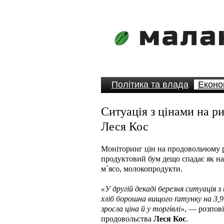
Політика та влада
Еконо
Ситуація з цінами на ри
Леся Кос
Моніторинг цін на продовольчому р
продуктовий бум дещо спадає як на 
м`ясо, молокопродукти.
«У другій декаді березня ситуація з
хліб борошна вищого ґатунку на 3,9
зросла ціна й у торгівлі»
, — розпов
продовольства
Леся Кос
.