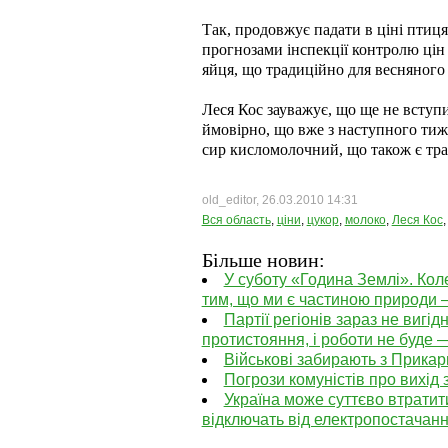
Так, продовжує падати в ціні птиця 
прогнозами інспекції контролю цін 
яйця, що традиційно для весняного 
Леся Кос зауважує, що ще не вступи
ймовірно, що вже з наступного тижн
сир кисломолочний, що також є тр
old_editor, 26.03.2010 14:31
Вся область
,
ціни
,
цукор
,
молоко
,
Леся Кос
Більше новин:
У суботу «Година Землі». Кол
тим, що ми є частиною природи 
Партії регіонів зараз не вигід
протистояння, і роботи не буде 
Військові забирають з Прикар
Погрози комуністів про вихід
Україна може суттєво втратит
відключать від електропостачан