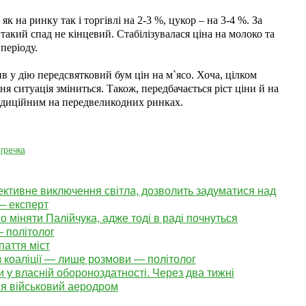
як на ринку так і торгівлі на 2-3 %, цукор – на 3-4 %. За
такий спад не кінцевий. Стабілізувалася ціна на молоко та
періоду.
в у дію передсвятковий бум цін на м`ясо. Хоча, цілком
я ситуація зміниться. Також, передбачається ріст ціни й на
адиційним на передвеликодних ринках.
,
гречка
ективне виключення світла, дозволить задуматися над
— експерт
но міняти Палійчука, адже тоді в раді почнуться
— політолог
паття міст
 з коаліції — лише розмови — політолог
и у власній обороноздатності. Через два тижні
ня військовий аеродром