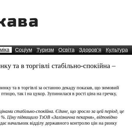
міка
Соціум
Туризм
Освіта
Здоров’я
Культура
нку та в торгівлі стабільно-спокійна –
инку та в торгівлі за останню декаду показав, що зимовий
птицю, так і на цукор. Зупинилася в рості ціна на гречку,
 цінами стабільно-спокійна. Єдине, що зросло за цей період, це
 %. Ціну підвищило ТзОВ «Залізнична пекарня», відповідно
ідає начальник відділу державного контролю цін на ринку