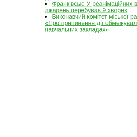
Франківськ: У реанімаційних 
лікарень перебуває 9 хворих
Виконавчий комітет міської р
«Про припинення дії обмежувал
навчальних закладах»