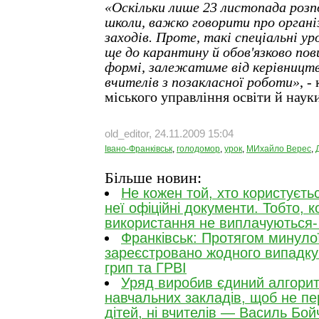
«Оскільки лише 23 листопада роз
школи, важко говорити про органі
заходів. Проте, такі спеціальні ур
ще до карантину й обов'язково пови
формі, залежатиме від керівництва
вчителів з позакласної роботи»
, -
міського управління освіти й наук
old_editor, 24.11.2009 15:04
Івано-Франківськ
,
голодомор
,
урок
,
МИхайло Верес
,
Більше новин:
Не кожен той, хто користуєть
неї офіційні документи. Тобто, к
використання не виплачуються
Франківськ: Протягом минуло
зареєстровано жодного випадку
грип та ГРВІ
Уряд виробив єдиний алгорит
навчальних закладів, щоб не пе
дітей, ні вчителів — Василь Бой