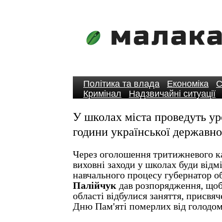
Політика та влада
Економіка
С
Кримінал
Надзвичайні ситуації
У школах міста проведуть ур
години української державно
Через оголошення тритижневого ка
виховні заходи у школах буди відм
навчального процесу губернатор о
Палійчук
дав розпорядження, щоб
області відбулися заняття, присвя
Дню Пам'яті померлих від голодом