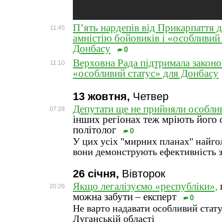
П’ять нардепів від Прикарпаття 
11:45
амністію бойовиків і «особливий 
Донбасу
0
Верховна Рада підтримала закон
11:10
«особливий статус» для Донбасу
13 жовтня,
Четвер
Депутати ще не прийняли особлив
07:28
інших регіонах теж мріють його 
політолог
0
У цих усіх "мирних планах" найго
вони демонструють ефективність 
26 січня,
Вівторок
Якщо легалізуємо «республіки»,
20:26
можна забути – експерт
0
Не варто надавати особливий стат
Луганській області