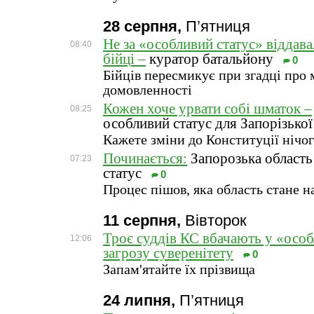
28 серпня,
П’ятниця
Не за «особливий статус» віддав
08:40
бійці –
куратор батальйону
0
Бійців пересмикує при згадці про 
домовленності
Кожен хоче урвати собі шматок –
08:25
особливий статус для Запорізької
Кажете зміни до Конституції нічо
Починається:
Запорозька область
07:23
статус
0
Процес пішов, яка область стане 
11 серпня,
Вівторок
Троє суддів КС вбачають у «особ
12:06
загрозу суверенітету
0
Запам'ятайте їх прізвища
24 липня,
П’ятниця