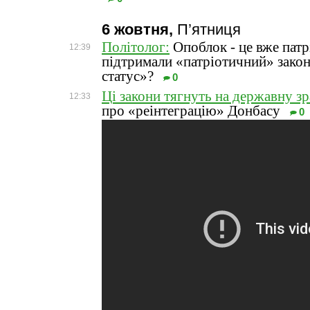
6 жовтня,
П’ятниця
Політолог:
Опоблок - це вже патр
12:39
підтримали «патріотичний» зако
статус»?
0
Ці закони тягнуть на державну зр
12:33
про «реінтеграцію» Донбасу
0