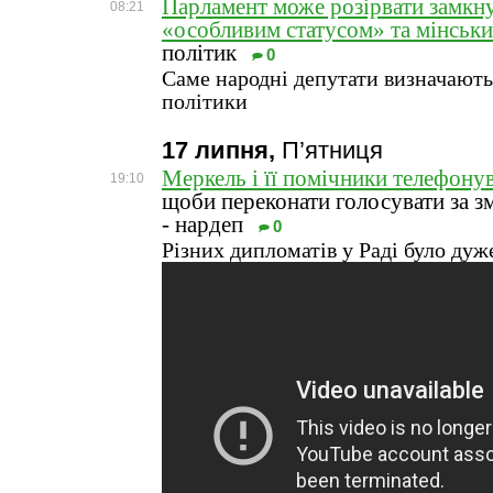
Парламент може розірвати замкну
08:21
«особливим статусом» та мінськ
політик
0
Саме народні депутати визначають
політики
17 липня,
П’ятниця
Меркель і її помічники телефону
19:10
щоби переконати голосувати за з
- нардеп
0
Різних дипломатів у Раді було дуж