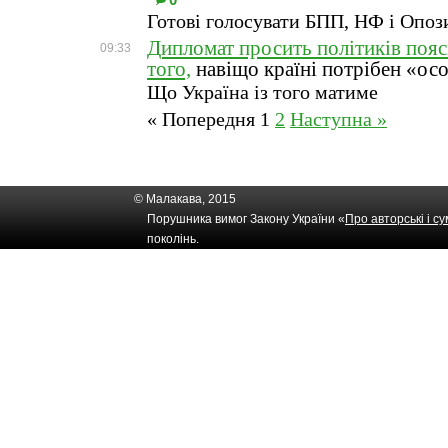
0
Готові голосувати БПП, НФ і Опоз
Дипломат просить політиків пояс
09:33
того,
навіщо країні потрібен «ос
Що Україна із того матиме
« Попередня
1
2
Наступна »
© Малакава, 2015
Порушника вимог Закону України «
Про авторські і с
поколінь.