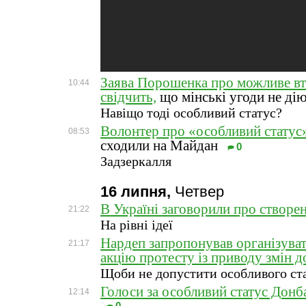
Заява Порошенка про можливе вт
10:44
свідчить,
що мінські угоди не ді
Навіщо тоді особливий статус?
Волонтер про «особливий статус
08:53
сходили на Майдан
0
Задзеркалля
16 липня,
Четвер
В Україні заговорили про створ
21:22
На рівні ідеї
Нардеп запропонував організуват
21:17
акцію протесту із приводу змін д
Щоби не допустити особливого ст
Голоси за особливий статус Донб
12:14