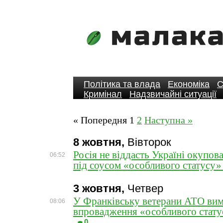
Політика та влада
Економіка
С
Кримінал
Надзвичайні ситуації
« Попередня
1
2
Наступна »
8 жовтня,
Вівторок
Росія не віддасть Україні окупова
06:52
під соусом «особливого статусу»
3 жовтня,
Четвер
У Франківську ветерани АТО ви
08:06
впровадження «особливого стату
0