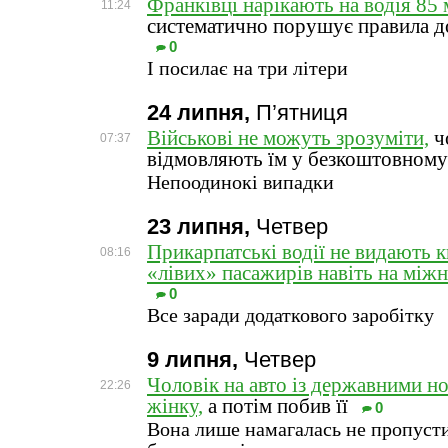
Франківці нарікають на водія 85
11:24
систематично порушує правила 
0
І посилає на три літери
24 липня,
П’ятниця
Військові не можуть зрозуміти,
чо
07:37
відмовляють їм у безкоштовному
Непоодинокі випадки
23 липня,
Четвер
Прикарпатські водії не видають к
08:16
«лівих» пасажирів навіть на між
0
Все заради додаткового заробітку
9 липня,
Четвер
Чоловік на авто із державними н
22:26
жінку,
а потім побив її
0
Вона лише намагалась не пропустит