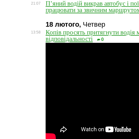
П’яний водій викрав автобус і по
21:07
працювати за звичним маршруто
18 лютого,
Четвер
Копів просять притягнути водія
13:58
відповідальності
0