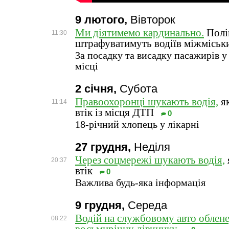
9 лютого,
Вівторок
Ми діятимемо кардинально.
Полі
11:30
штрафуватимуть водіїв міжміськ
За посадку та висадку пасажирів 
місці
2 січня,
Субота
Правоохоронці шукають водія,
як
11:14
втік із місця ДТП
0
18-річний хлопець у лікарні
27 грудня,
Неділя
Через соцмережі шукають водія,
20:37
втік
0
Важлива будь-яка інформація
9 грудня,
Середа
Водій на службовому авто облене
08:22