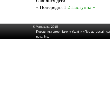
бавилися діти
« Попередня
1
2
Наступна »
© Малакава, 2015
Порушника вимог Закону України «
Про авторські і с
поколінь.