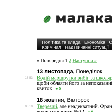
Політика та влада
Економіка
С
Кримінал
Надзвичайні ситуації
« Попередня
1
2
Наступна »
13 листопада,
Понеділок
Водій маршрутки вибіг за школяр
18:53
щоби облаяти його за непоказани
квиток
0
18 жовтня,
Вівторок
Тверезий,
але неадекватний. Фран
08:19
водія маршруту №22