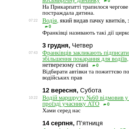
восьмирічну дівчинку
0
На Прикарпатті трапилося чергове
постраждала дитина.
Водія,
який видав пачку квитків, 
07:22
0
Франківці називають такі дії цирк
3 грудня,
Четвер
Франківців закликають підписати
07:43
збільшення покарання для водіїв,
нетверезому стані
0
Відбирати автівки та пожиттєво п
водійських прав
12 вересня,
Субота
Водій маршруту №60 відмовив у
10:22
проїзді учаснику АТО
0
Хами серед нас
14 серпня,
П’ятниця