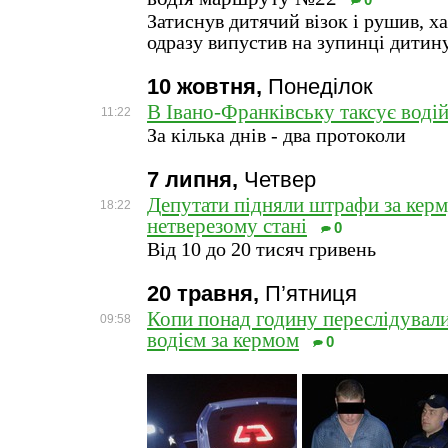
0
Затиснув дитячий візок і рушив, х
одразу випустив на зупинці дитин
10 жовтня,
Понеділок
В Івано-Франківську таксує воді
11:22
За кілька днів - два протоколи
7 липня,
Четвер
Депутати підняли штрафи за кер
18:22
нетверезому стані
0
Від 10 до 20 тисяч гривень
20 травня,
П’ятниця
Копи понад годину переслідували
09:58
водієм за кермом
0