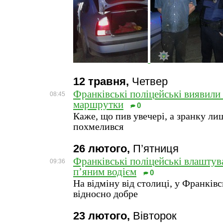
12 травня,
Четвер
Франківські поліцейські виявили 
08:45
маршрутки
0
Каже, що пив увечері, а зранку ли
похмелився
26 лютого,
П’ятниця
Франківські поліцейські влаштув
09:36
п’яним водієм
0
На відміну від столиці, у Франків
відносно добре
23 лютого,
Вівторок