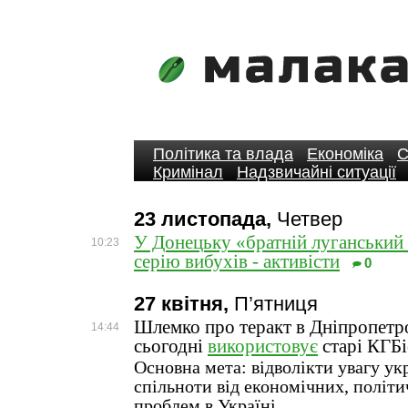
Політика та влада
Економіка
С
Кримінал
Надзвичайні ситуації
23 листопада,
Четвер
У Донецьку «братній луганський
10:23
серію вибухів - активісти
0
27 квітня,
П’ятниця
Шлемко про теракт в Дніпропетр
14:44
сьогодні
використовує
старі КГБі
Основна мета: відволікти увагу укр
спільноти від економічних, політи
проблем в Україні