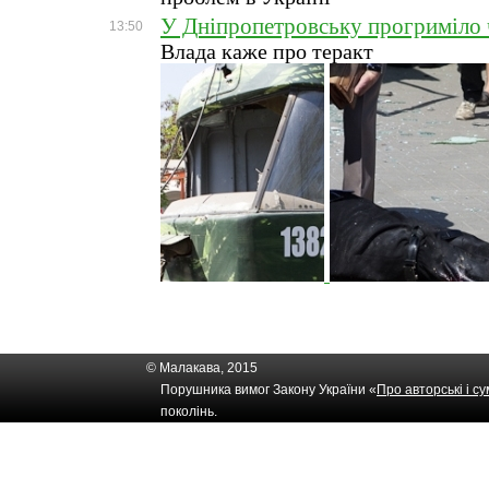
У Дніпропетровську прогриміло
13:50
Влада каже про теракт
© Малакава, 2015
Порушника вимог Закону України «
Про авторські і с
поколінь.