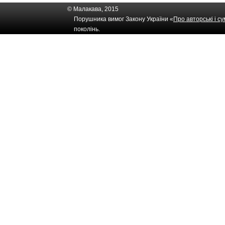
© Малакава, 2015
Порушника вимог Закону України «
Про авторські і с
поколінь.