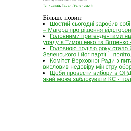
Тупицький
,
Таран
,
Зеленський
Більше новин:
Шостий сьогодні заробив собі
– Магера про рішення відсторон
Головними претендентами на 
уряду є Тимошенко та Вітренко 
Головною подією року стало 
Зеленського і йог партії – політо
Комітет Верховної Ради з пи
висловив недовіру міністру обо
Щоби провести вибори в ОРДЛ
який може заблокувати КС - пол