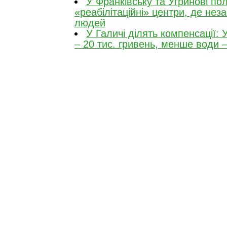
У Франківську та Угринові пол
«реабілітаційні» центри, де не
людей
У Галичі ділять компенсації: 
– 20 тис. гривень, менше води 