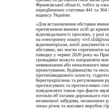
Франківської області, тобто за озн
передбачених статтями 441 та 364
кодексу України.
«Для встановлення обставин вчине
притягнення винних осіб до кримі
відповідальності просимо, у разі н
на електронну пошту «ivf.slid@ssu
відеоматеріали, копії документів т
обставин, які могли спричинити к
паводку у червні 2020 року на При
громадяни можуть направляти мат
невиконання або неналежного вико
проектування, будівництва та експл
протипаводкового захисту, гідроте
берегоукріплень та регулювання ру
протизсувних та протиселевих сп
повідомляти також про факти зву
потоків об’єктами дорожнього гос
незаконної забудови, незаконних 
зонах річок та масових вирубок гі