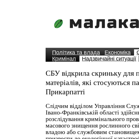
Політика та влада
Економіка
Кримінал
Надзвичайні ситуації
СБУ відкрила скриньку для 
матеріалів, які стосуються п
Прикарпатті
Слідчим відділом Управління Служ
Івано-Франківській області здійс
розслідування кримінального про
масового знищення рослинного сві
владою або службовим становище
призвести до екологічної катастро