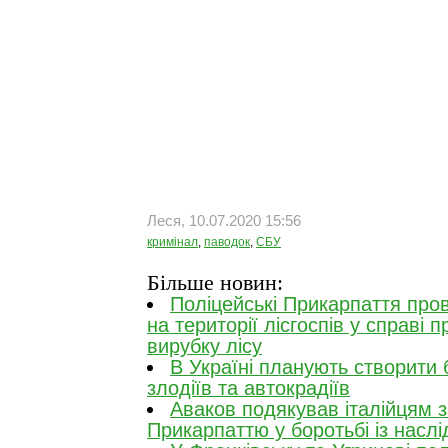
Леся, 10.07.2020 15:56
кримінал
,
паводок
,
СБУ
Більше новин:
Поліцейські Прикарпаття про
на території лісгоспів у справі 
вирубку лісу
В Україні планують створити
злодіїв та автокрадіїв
Аваков подякував італійцям 
Прикарпаттю у боротьбі із насл