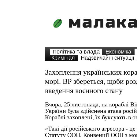
Політика та влада
Економіка
Кримінал
Надзвичайні ситуації
Захоплення українських кора
морі. ВР збереться, щоби ро
введення воєнного стану
Вчора, 25 листопада, на кораблі В
України була здійснена атака росі
Кораблі захоплені, їх буксують в 
«Такі дії російського агресора - 
Статуту ООН, Конвенції ООН з мор