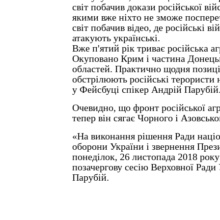
світ побачив докази російської війс
якими вже ніхто не зможе поспере
світ побачив відео, де російські ві
атакують українські.
Вже п'ятий рік триває російська аг
Окуповано Крим і частина Донецьк
областей. Практично щодня позиці
обстрілюють російські терористи н
у Фейсбуці спікер Андрій Парубій
Очевидно, що фронт російської агр
тепер він сягає Чорного і Азовсько
«На виконання рішення Ради націо
оборони України і звернення През
понеділок, 26 листопада 2018 року
позачергову сесію Верховної Ради 
Парубій.