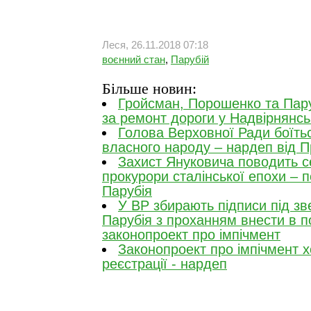
Леся, 26.11.2018 07:18
воєнний стан
,
Парубій
Більше новин:
Гройсман, Порошенко та Пару
за ремонт дороги у Надвірнянсь
Голова Верховної Ради боїтьс
власного народу – нардеп від 
Захист Януковича поводить се
прокурори сталінської епохи – п
Парубія
У ВР збирають підписи під з
Парубія з проханням внести в 
законопроект про імпічмент
Законопроект про імпічмент х
реєстрації - нардеп