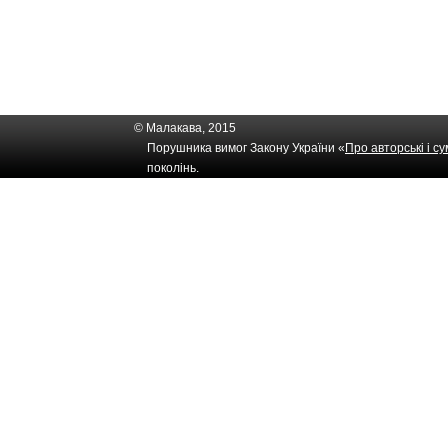
© Малакава, 2015
Порушника вимог Закону України «
Про авторські і с
поколінь.