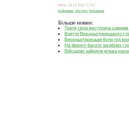
Леся, 18.12.2017 17:47
бойовики
,
обстріл
,
Кабакаєв
Більше новин:
Третя сила виступила єдиним 
Взяття Верхньоторецького ств
Верхньоторецьке було під кон
На фронті багато загиблих і 
Військові зайняли кілька нас