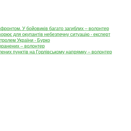
фронтом. У бойовиків багато загиблих – волонтер
орює для окупантів небезпечну ситуацію - експерт
тролем України - Бурко
поранених – волонтер
елених пунктів на Горлівському напрямку – волонтер