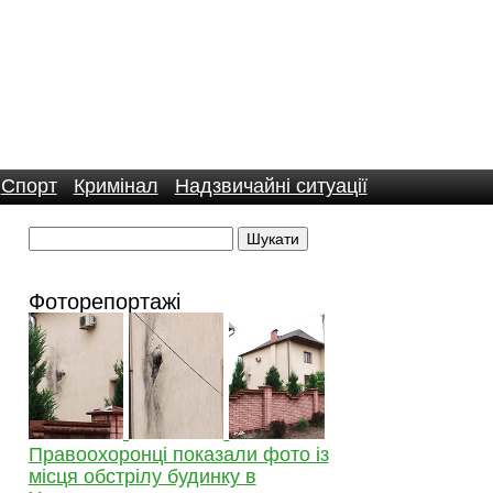
Спорт
Кримінал
Надзвичайні ситуації
Фоторепортажі
Правоохоронці показали фото із
місця обстрілу будинку в