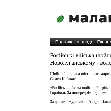
Політика та влада
Економ
Російські війська щойн
Новолуганському - вол
Щойно бойовики обстріляли мирні 
Семен Кабакаєв.
«Російські війська щойно обстрілял
Горлівки. За попередніми даними є 
За даними журналіста Андрія Цапл