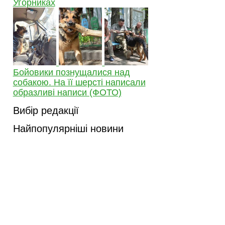
Угорниках
Бойовики познущалися над
собакою. На її шерсті написали
образливі написи (ФОТО)
Вибір редакції
Найпопулярніші новини