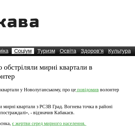
іка
Соціум
Туризм
Освіта
Здоров’я
Культура
о обстріляли мирні квартали в
онтер
квартали у Новолуганському, про це
повідомив
волонтер
и мирні квартали з РСЗВ Град. Вогнева точка в районі
постраждалі», - відзначив Кабакаєв.
ієнка,
є жертви серед мирного населення.