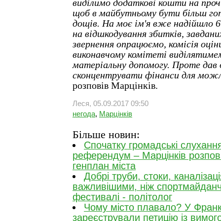
виділимо додаткові кошти на проч
щоб в майбутньому бути більш го
дощів. На моє ім'я вже надійшло 6
на відшкодування збитків, завдани
звернення опрацюємо, комісія оцін
виконавчому комітеті виділятимем
матеріальну допомогу. Проте дав 
сконцентрувати фінанси для можл
розповів Марцінків.
Леся, 05.09.2017 09:50
негода
,
Марцінків
Більше новин:
Спочатку громадські слухання
референдум – Марцінків розпов
генплан міста
Добрі труби, стоки, каналізація
важливішими, ніж спортмайданчи
фестивалі - політолог
Чому місто плавало? У Франк
зареєстрували петицію із вимог