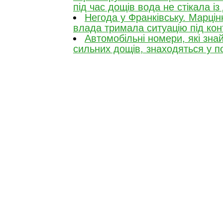
під час дощів вода не стікала із 
Негода у Франківську. Марцін
влада тримала ситуацію під ко
Автомобільні номери, які зна
сильних дощів, знаходяться у по