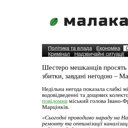
Політика та влада
Економіка
Кримінал
Надзвичайні ситуації
Шестеро мешканців просять
збитки, завдані негодою – М
Недільна негода показала слабкі м
водовідведенні та дощових колекто
повідомив
міський голова Івано-Ф
Марцінків.
«Сьогодні проводимо нараду на На
ремонту та оптимізації каналізаці