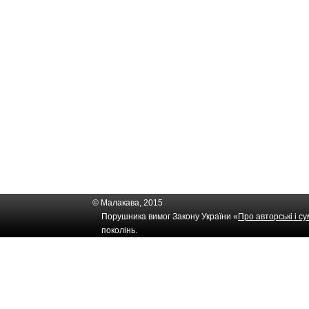
© Малакава, 2015
Порушника вимог Закону України «
Про авторські і с
поколінь.